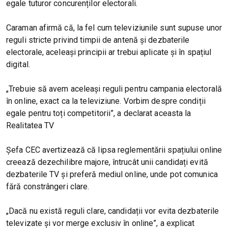
egale tuturor concurenților electorali.
Caraman afirmă că, la fel cum televiziunile sunt supuse unor
reguli stricte privind timpii de antenă și dezbaterile
electorale, aceleași principii ar trebui aplicate și în spațiul
digital.
„Trebuie să avem aceleași reguli pentru campania electorală
în online, exact ca la televiziune. Vorbim despre condiții
egale pentru toți competitorii”, a declarat aceasta la
Realitatea TV
Șefa CEC avertizează că lipsa reglementării spațiului online
creează dezechilibre majore, întrucât unii candidați evită
dezbaterile TV și preferă mediul online, unde pot comunica
fără constrângeri clare.
„Dacă nu există reguli clare, candidații vor evita dezbaterile
televizate și vor merge exclusiv în online”, a explicat