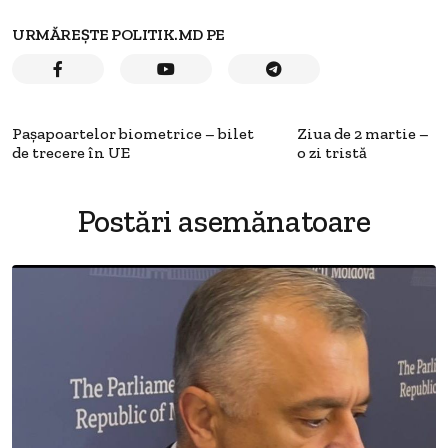
URMĂREȘTE POLITIK.MD PE
Paşapoartelor biometrice – bilet
Ziua de 2 martie –
de trecere în UE
o zi tristă
Postări asemănatoare