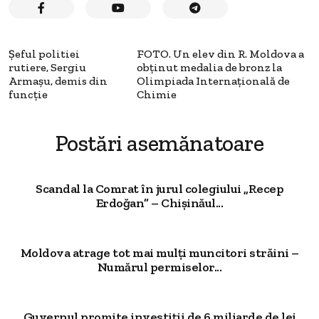
Șeful politiei
FOTO. Un elev din R. Moldova a
rutiere, Sergiu
obţinut medalia de bronz la
Armașu, demis din
Olimpiada Internaţională de
funcție
Chimie
Postări asemănatoare
Scandal la Comrat în jurul colegiului „Recep
Erdoğan” – Chișinăul...
Moldova atrage tot mai mulți muncitori străini –
Numărul permiselor...
Guvernul promite investiții de 6 miliarde de lei