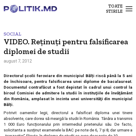
TOATE
STIRILE
SOCIAL
VIDEO. Reținuți pentru falsificarea
diplomei de studii
august 7, 2012
Directorul școlii feroviare din municipiul Bălți riscă până la 5 ani
de închisoare, pentru falsificarea unei diplome de bacalaureat.
Documentul contrafăcut a fost depistat în cadrul unui control la
biroul Comisiei de admitere la studii în instituţiile de învăţământ
din România, amplasat în incinta unei universităţi din municipiul
Bălți.
Potrivit oamenilor legii, directorul a falsificat diploma unei tinere
absolvente, care dorea să meargă la studii în România. Tânăra a transmis
1 000 Euro funcționarului prin intermediul prietenului său. De facto,
solicitanta a susținut examenele la BAC pe note de 6, 7 și 8, dar urmare a
„tranzacţiei” făcute, în diploma de studii ea avea doar note de 10.