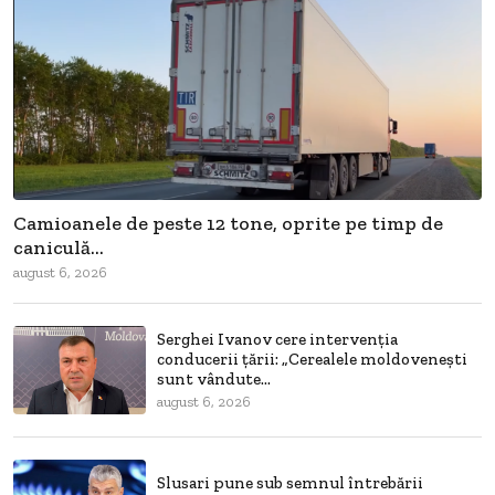
Camioanele de peste 12 tone, oprite pe timp de
caniculă...
august 6, 2026
Serghei Ivanov cere intervenția
conducerii țării: „Cerealele moldovenești
sunt vândute...
august 6, 2026
Slusari pune sub semnul întrebării