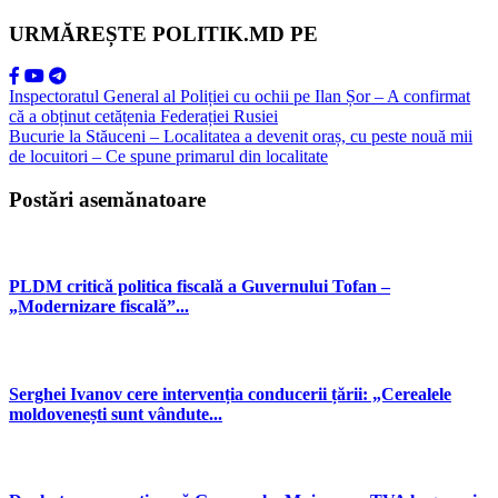
URMĂREȘTE POLITIK.MD PE
Inspectoratul General al Poliției cu ochii pe Ilan Șor – A confirmat
că a obținut cetățenia Federației Rusiei
Bucurie la Stăuceni – Localitatea a devenit oraș, cu peste nouă mii
de locuitori – Ce spune primarul din localitate
Postări asemănatoare
PLDM critică politica fiscală a Guvernului Tofan –
„Modernizare fiscală”...
Serghei Ivanov cere intervenția conducerii țării: „Cerealele
moldovenești sunt vândute...