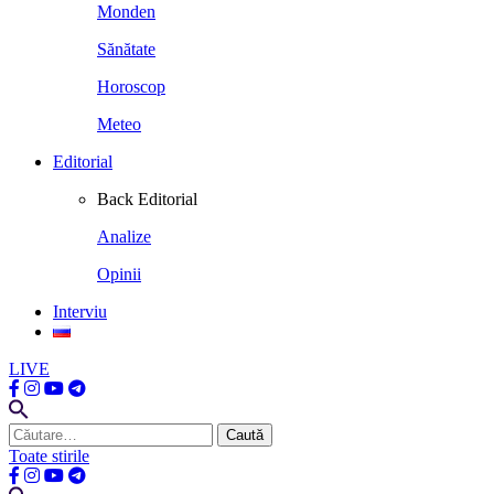
Monden
Sănătate
Horoscop
Meteo
Editorial
Back
Editorial
Analize
Opinii
Interviu
LIVE
Caută
după:
Toate stirile