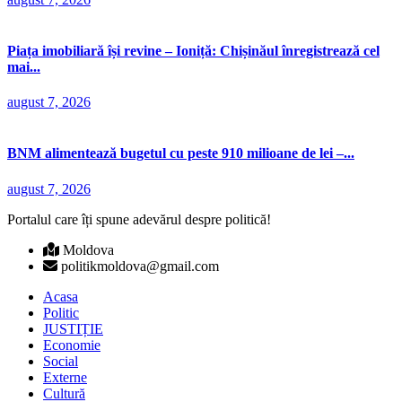
Piața imobiliară își revine – Ioniță: Chișinăul înregistrează cel
mai...
august 7, 2026
BNM alimentează bugetul cu peste 910 milioane de lei –...
august 7, 2026
Portalul care îți spune adevărul despre politică!
Moldova
politikmoldova@gmail.com
Acasa
Politic
JUSTIȚIE
Economie
Social
Externe
Cultură