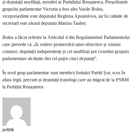
și deputații neafiliați, membri ai Partidului Renașterea. Președintele
grupului parlamentar Victoria a fost ales Vasile Bolea,
vicepreședinte este deputatul Reghina Apostolova, iar în calitate de
secretară este aleasă deputata Marina Tauber.
Bolea a făcut referire la Articolul 4 din Regulamentul Parlamentului
care prevede că „în vedere promovării unor obiective și viziuni
comune, deputații independenți și cei neafiliați pot constitui grupuri
parlamentare alcătuite din cel puțin cinci deputați”.
În noul grup parlamentar sunt membrii fostului Partid Șor, scos în
afara legii, precum și deputații transfugi care au migrat de la PSRM
la Partidul Renașterea
politik