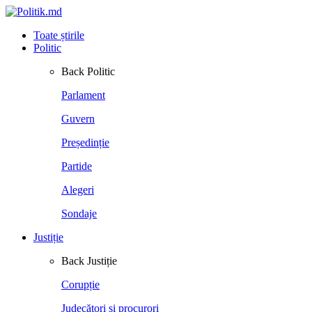
Toate știrile
Politic
Back
Politic
Parlament
Guvern
Președinție
Partide
Alegeri
Sondaje
Justiție
Back
Justiție
Corupție
Judecători și procurori