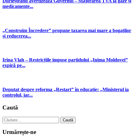
Durleșteanu avertizează Guvernul – Majorarea TVA la gaze și
medicamente...
„Construim Încredere” propune taxarea mai mare a bogaților
și reducerea...
Irina Vlah – Restricțiile impuse partidului „Inima Moldovei”
expiră pe...
Deputat despre reforma „Restart” în educație: „Ministerul ia
controlul, iar...
Caută
Caută
după:
Urmărește-ne