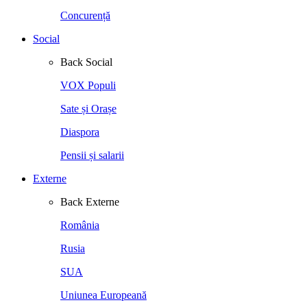
Concurență
Social
Back
Social
VOX Populi
Sate și Orașe
Diaspora
Pensii și salarii
Externe
Back
Externe
România
Rusia
SUA
Uniunea Europeană