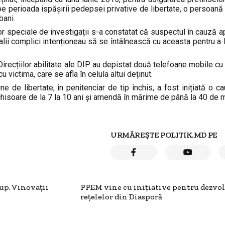
at pe perioada ispășirii pedepsei privative de libertate, o persoan
bani.
lor speciale de investigații s-a constatat că suspectul în cauză a
țialii complici intenționeau să se întâlnească cu aceasta pentru a 
 Direcțiilor abilitate ale DIP au depistat două telefoane mobile cu
u victima, care se afla în celula altui deținut.
une de libertate, în penitenciar de tip închis, a fost inițiată o c
chisoare de la 7 la 10 ani și amendă în mărime de până la 40 de mi
URMĂREȘTE POLITIK.MD PE
rup. Vinovații
PPEM vine cu inițiative pentru dezvol
rețelelor din Diasporă