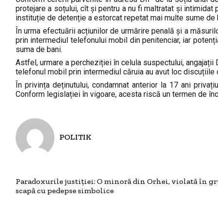
protejare a soțului, cît și pentru a nu fi maltratat și intimid
instituție de detenție a estorcat repetat mai multe sume de 
În urma efectuării acțiunilor de urmărire penală și a măsuri
prin intermediul telefonului mobil din penitenciar, iar poten
suma de bani.
Astfel, urmare a percheziției în celula suspectului, angajații
telefonul mobil prin intermediul căruia au avut loc discuțiile c
În privința deținutului, condamnat anterior la 17 ani privați
Conform legislației în vigoare, acesta riscă un termen de în
POLITIK
Paradoxurile justiției: O minoră din Orhei, violată în g
scapă cu pedepse simbolice