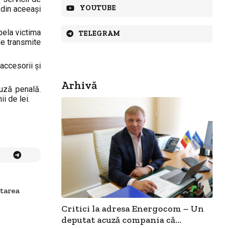
YOUTUBE
ă din aceeași
pela victima
TELEGRAM
le transmite
 accesorii și
Arhivă
auză penală.
i de lei.
tarea
Critici la adresa Energocom – Un
deputat acuză compania că...