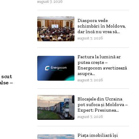
august 7, 2026
Diaspora vede
schimbări în Moldova,
dar încă nu vrea să...
august 7, 2026
Factura la lumină ar
putea crește –
Energocom avertizează
asupra...
 scut
august 7, 2026
alse –
Blocajele din Ucraina
pot sufoca și Moldova –
Expert: Presiunea...
august 7, 2026
Piața imobiliară își