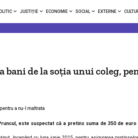
OLITIC
JUSTIȚIE
ECONOMIE
SOCIAL
EXTERNE
CULTU
 bani de la soția unui coleg, pe
n Pruncul, este suspectat că a pretins suma de 350 de euro 
ținut, începând cu luna iunie 2015, pentru asigurarea pretinselor