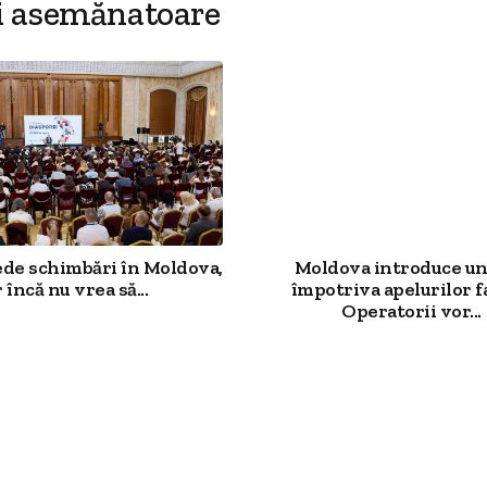
i asemănatoare
ede schimbări în Moldova,
Moldova introduce un
 încă nu vrea să...
împotriva apelurilor f
Operatorii vor...