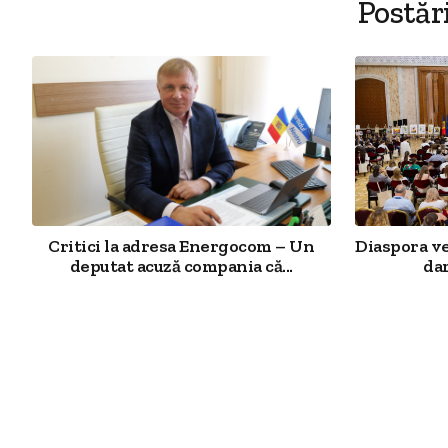
Postăr
Critici la adresa Energocom – Un
Diaspora v
deputat acuză compania că...
dar