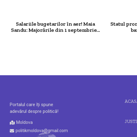
Salariile bugetarilor în aer! Maia
Statul pro
Sandu: Majorările din 1 septembrie...
ba
ACAS
Portalul care îți spune
adevărul despre politică!
JUSTI
Moldova
politikmoldova@gmail.com