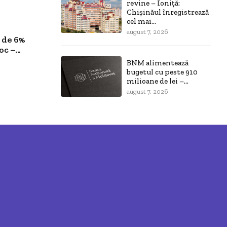
revine – Ioniță:
Chișinăul înregistrează
cel mai...
august 7, 2026
 de 6%
c –...
BNM alimentează
bugetul cu peste 910
milioane de lei –...
august 7, 2026