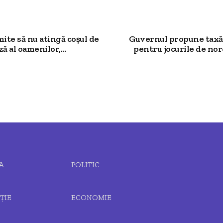
mite să nu atingă coșul de
Guvernul propune taxă
ză al oamenilor,...
pentru jocurile de noro
A
POLITIC
ȚIE
ECONOMIE