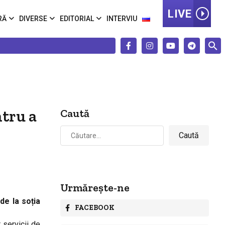
LIVE
RĂ
DIVERSE
EDITORIAL
INTERVIU
ntru a
Caută
Caută
după:
Urmărește-ne
de la soția
FACEBOOK
 servicii de