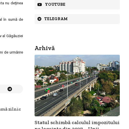
sta nu deţinea
YOUTUBE
TELEGRAM
ial în sumă de
iv al Găgăuziei
Arhivă
ni de urmărire
umă zilnic
Statul schimbă calculul impozitului
pe locuințe din 2027 – Unii...