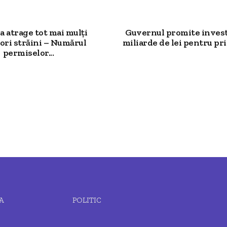
 atrage tot mai mulți
Guvernul promite investi
ori străini – Numărul
miliarde de lei pentru prim
permiselor...
A
POLITIC