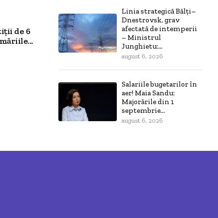
Linia strategică Bălți–
Dnestrovsk, grav
afectată de intemperii
ții de 6
– Ministrul
ăriile...
Junghietu:...
august 6, 2026
Salariile bugetarilor în
aer! Maia Sandu:
Majorările din 1
septembrie...
august 6, 2026