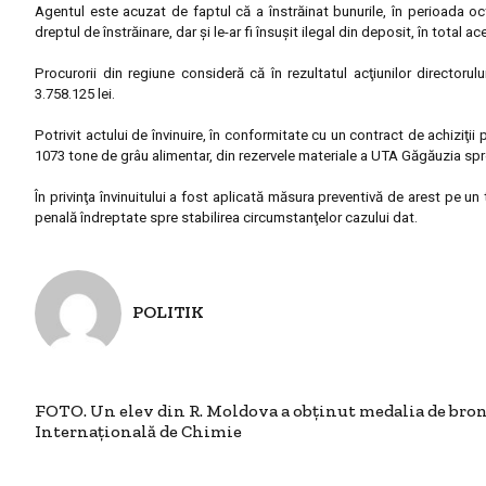
Agentul este acuzat de faptul că a înstrăinat bunurile, în perioada oc
dreptul de înstrăinare, dar şi le-ar fi însuşit ilegal din deposit, în total 
Procurorii din regiune consideră că în rezultatul acţiunilor director
3.758.125 lei.
Potrivit actului de învinuire, în conformitate cu un contract de achiziţii
1073 tone de grâu alimentar, din rezervele materiale a UTA Găgăuzia spr
În privinţa învinuitului a fost aplicată măsura preventivă de arest pe 
penală îndreptate spre stabilirea circumstanţelor cazului dat.
POLITIK
FOTO. Un elev din R. Moldova a obţinut medalia de bro
Internaţională de Chimie