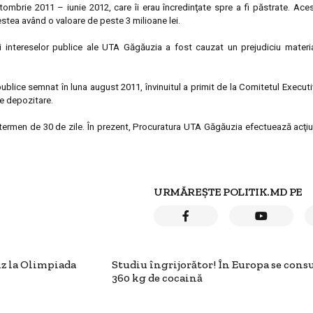
tombrie 2011 – iunie 2012, care îi erau încredinţate spre a fi păstrate. Ace
acestea având o valoare de peste 3 milioane lei.
ului intereselor publice ale UTA Găgăuzia a fost cauzat un prejudiciu mater
 publice semnat în luna august 2011, învinuitul a primit de la Comitetul Execut
e depozitare.
un termen de 30 de zile. În prezent, Procuratura UTA Găgăuzia efectuează acţiu
URMĂREȘTE POLITIK.MD PE
nz la Olimpiada
Studiu îngrijorător! În Europa se cons
360 kg de cocaină