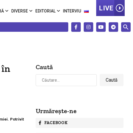
LIVE
RĂ
DIVERSE
EDITORIAL
INTERVIU
 în
Caută
Caută
după:
Urmărește-ne
iei. Potrivit
FACEBOOK