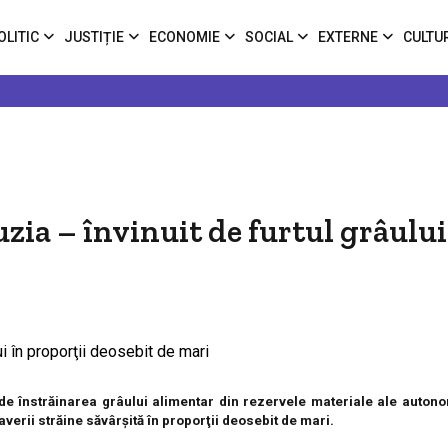
OLITIC
JUSTIȚIE
ECONOMIE
SOCIAL
EXTERNE
CULTU
ia – învinuit de furtul grâului
e înstrăinarea grâului alimentar din rezervele materiale ale autonom
verii străine săvârşită în proporţii deosebit de mari.