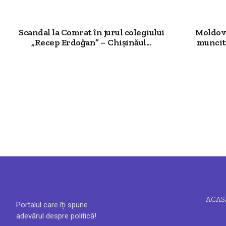
Scandal la Comrat în jurul colegiului
Moldova
„Recep Erdoğan” – Chișinăul...
muncit
ACAS
Portalul care îți spune
adevărul despre politică!