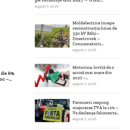
august 7, 2026
Moldelectrica începe
reconstrucția liniei de
330 kV Bălți–
Dnestrovsk –
Consumatorii...
august 7, 2026
Motorina, lovită de o
 de 6%
acciză mai mare din
2027 –...
c –...
august 7, 2026
Fermierii resping
majorarea TVA la 12% –
Va declanșa falimente...
august 7, 2026