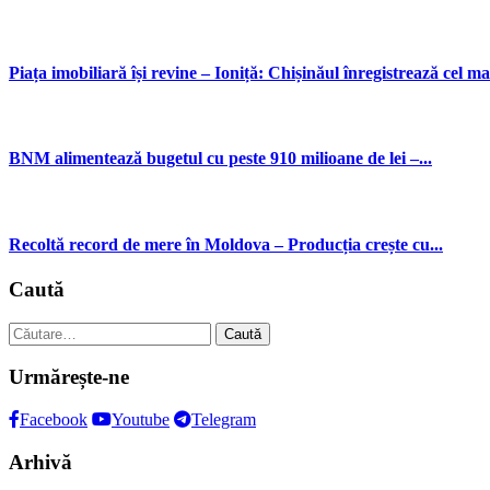
Piața imobiliară își revine – Ioniță: Chișinăul înregistrează cel mai
BNM alimentează bugetul cu peste 910 milioane de lei –...
Recoltă record de mere în Moldova – Producția crește cu...
Caută
Caută
după:
Urmărește-ne
Facebook
Youtube
Telegram
Arhivă