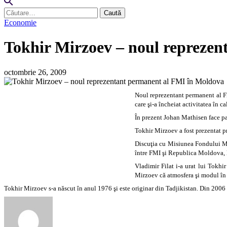
Caută
după:
Economie
Tokhir Mirzoev – noul repreze
octombrie 26, 2009
Noul reprezentant permanent al F
care şi-a încheiat activitatea în 
În prezent Johan Mathisen face pa
Tokhir Mirzoev a fost prezentat p
Discuţia cu Misiunea Fondului Mo
între FMI şi Republica Moldova, 
Vladimir Filat i-a urat lui Tokh
Mirzoev că atmosfera şi modul în 
Tokhir Mirzoev s-a născut în anul 1976 şi este originar din Tadjikistan. Din 2006