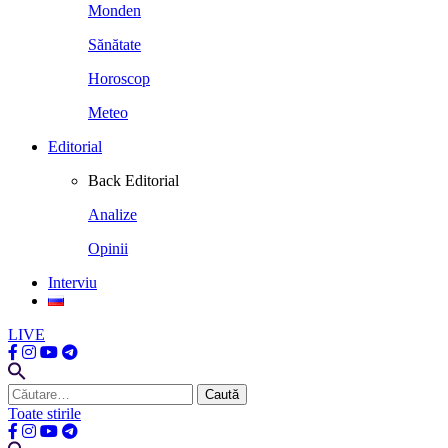
Monden
Sănătate
Horoscop
Meteo
Editorial
Back
Editorial
Analize
Opinii
Interviu
LIVE
Caută
după:
Toate stirile