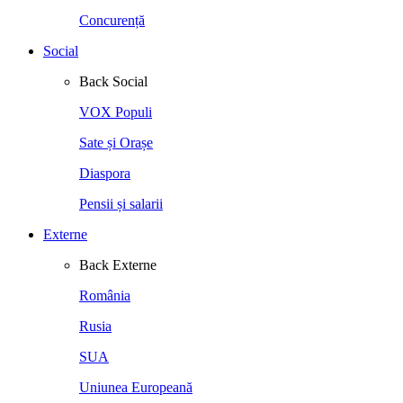
Concurență
Social
Back
Social
VOX Populi
Sate și Orașe
Diaspora
Pensii și salarii
Externe
Back
Externe
România
Rusia
SUA
Uniunea Europeană