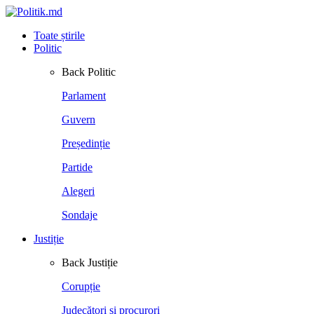
Toate știrile
Politic
Back
Politic
Parlament
Guvern
Președinție
Partide
Alegeri
Sondaje
Justiție
Back
Justiție
Corupție
Judecători și procurori