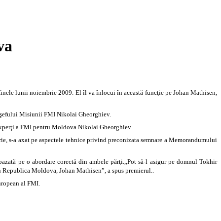
va
ele lunii noiembrie 2009. El îl va înlocui în această funcţie pe Johan Mathisen,
l şefului Misiunii FMI Nikolai Gheorghiev.
e experţi a FMI pentru Moldova Nikolai Gheorghiev.
rie, s-a axat pe aspectele tehnice privind preconizata semnare a Memorandumului
bazată pe o abordare corectă din ambele părţi.„Pot să-l asigur pe domnul Tokhir
 în Republica Moldova, Johan Mathisen”, a spus premierul..
uropean al FMI.