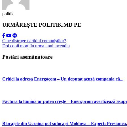
politik
URMĂREȘTE POLITIK.MD PE
Cine distruge partidul comuniştilor?
Doi copii morți în urma unui incendiu
Postări asemănatoare
Critici la adresa Energocom – Un deputat acuză compania că...
Factura la lumină ar putea crește – Energocom avertizează asupr
Blocajele din Ucraina pot sufoca și Moldova – Expert: Presiunea.