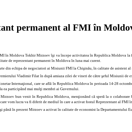
ntant permanent al FMI în Moldo
MI în Moldova Tokhir Mirzoev îşi va începe activitatea în Republica Moldova la fin
calitate de reprezentant permanent în Moldova în luna mai curent.
rte din echipa de negociatori ai Misiunii FMI la Chişinău, în calitate de asistent a
remierului Vladimir Filat în după amiaza zilei de vineri de către şeful Misiunii d
netar Internaţional, care se află în Republica Moldova în perioada 14-28 octomb
la ea participând mai mulţi membri ai Guvernului.
ir Mirzoev bun venit în Republica Moldova, menţionând că speră la o colaborare 
care vom lucra va fi diferit de mediul în care a activat fostul Reprezentant al FMI
 şi până în prezent Mirzoev a activat în calitate de economist la Departamentului E