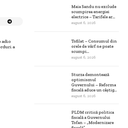
Maia Sandu nu exclude
scumpirea energiei
electrice – Tarifele ar...
august 6, 2026
Tofilat – Consumul din
e adio
orele de vârf ne poate
rduri a
scumpi...
august 6, 2026
Sturza demontează
optimismul
Guvernului – Reforma
fiscală aduce un câștig...
august 6, 2026
PLDM critică politica
fiscală a Guvernului
Tofan – „Modernizare
fiscală”...