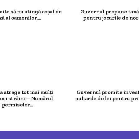
mite să nu atingă coșul de
Guvernul propune taxă
ză al oamenilor,...
pentru jocurile de noro
 atrage tot mai mulți
Guvernul promite investi
ori străini – Numărul
miliarde de lei pentru prim
permiselor...