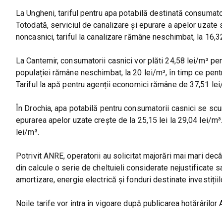
La Ungheni, tariful pentru apa potabilă destinată consumator
Totodată, serviciul de canalizare și epurare a apelor uzate 
noncasnici, tariful la canalizare rămâne neschimbat, la 16,3
La Cantemir, consumatorii casnici vor plăti 24,58 lei/m³ pen
populației rămâne neschimbat, la 20 lei/m³, în timp ce pent
Tariful la apă pentru agenții economici rămâne de 37,51 lei
În Drochia, apa potabilă pentru consumatorii casnici se scump
epurarea apelor uzate crește de la 25,15 lei la 29,04 lei/m
lei/m³.
Potrivit ANRE, operatorii au solicitat majorări mai mari decâ
din calcule o serie de cheltuieli considerate nejustificate s
amortizare, energie electrică și fonduri destinate investițiil
Noile tarife vor intra în vigoare după publicarea hotărârilor