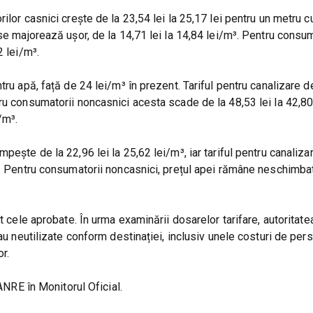
ilor casnici crește de la 23,54 lei la 25,17 lei pentru un metru c
se majorează ușor, de la 14,71 lei la 14,84 lei/m³. Pentru consum
2 lei/m³.
tru apă, față de 24 lei/m³ în prezent. Tariful pentru canalizare d
ru consumatorii noncasnici acesta scade de la 48,53 lei la 42,80
/m³.
ește de la 22,96 lei la 25,62 lei/m³, iar tariful pentru canalizar
³. Pentru consumatorii noncasnici, prețul apei rămâne neschimbat
t cele aprobate. În urma examinării dosarelor tarifare, autoritate
au neutilizate conform destinației, inclusiv unele costuri de pers
or.
 ANRE în Monitorul Oficial.