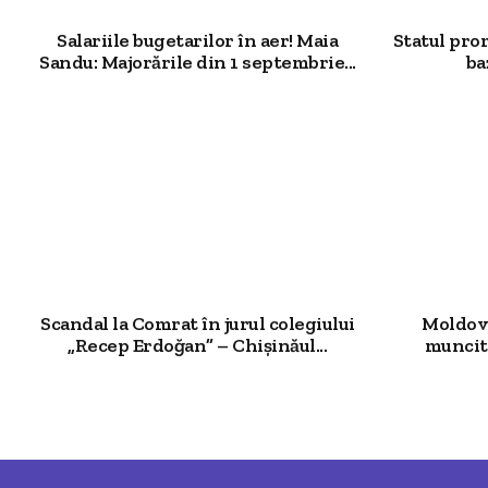
Salariile bugetarilor în aer! Maia
Statul pro
Sandu: Majorările din 1 septembrie...
ba
Scandal la Comrat în jurul colegiului
Moldova
„Recep Erdoğan” – Chișinăul...
muncit