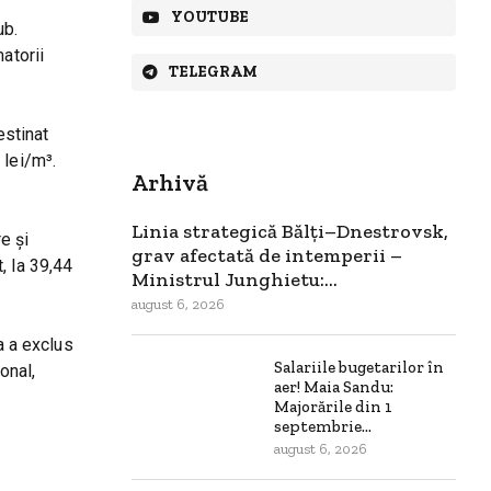
YOUTUBE
ub.
atorii
TELEGRAM
estinat
 lei/m³.
Arhivă
Linia strategică Bălți–Dnestrovsk,
e și
grav afectată de intemperii –
, la 39,44
Ministrul Junghietu:...
august 6, 2026
a a exclus
Salariile bugetarilor în
onal,
aer! Maia Sandu:
Majorările din 1
septembrie...
august 6, 2026