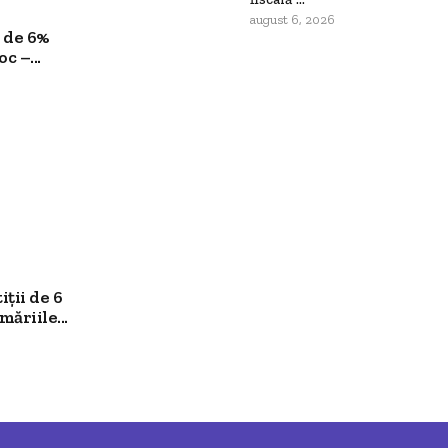
august 6, 2026
 de 6%
c –...
ții de 6
ăriile...