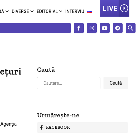
LIVE
RĂ
DIVERSE
EDITORIAL
INTERVIU
rețuri
Caută
Caută
după:
Urmărește-ne
e Agenția
FACEBOOK