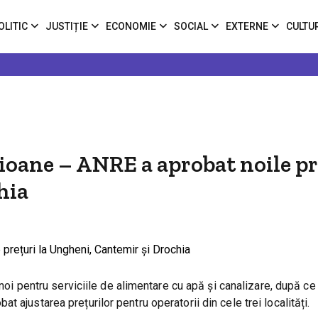
OLITIC
JUSTIȚIE
ECONOMIE
SOCIAL
EXTERNE
CULTU
raioane – ANRE a aprobat noile p
hia
 noi pentru serviciile de alimentare cu apă și canalizare, după c
 ajustarea prețurilor pentru operatorii din cele trei localități.