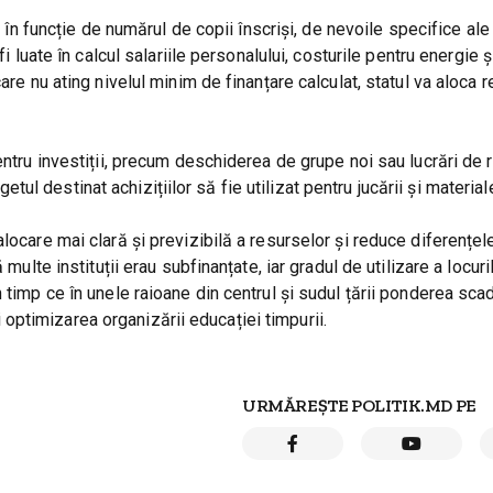
i în funcție de numărul de copii înscriși, de nevoile specifice ale
 luate în calcul salariile personalului, costurile pentru energie și 
are nu ating nivelul minim de finanțare calculat, statul va aloca 
ntru investiții, precum deschiderea de grupe noi sau lucrări de r
 destinat achizițiilor să fie utilizat pentru jucării și material
locare mai clară și previzibilă a resurselor și reduce diferențel
multe instituții erau subfinanțate, iar gradul de utilizare a locuri
n timp ce în unele raioane din centrul și sudul țării ponderea sc
ptimizarea organizării educației timpurii.
URMĂREȘTE POLITIK.MD PE