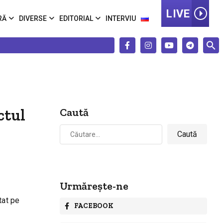
LIVE
RĂ
DIVERSE
EDITORIAL
INTERVIU
ctul
Caută
Caută
după:
Urmărește-ne
tat pe
FACEBOOK