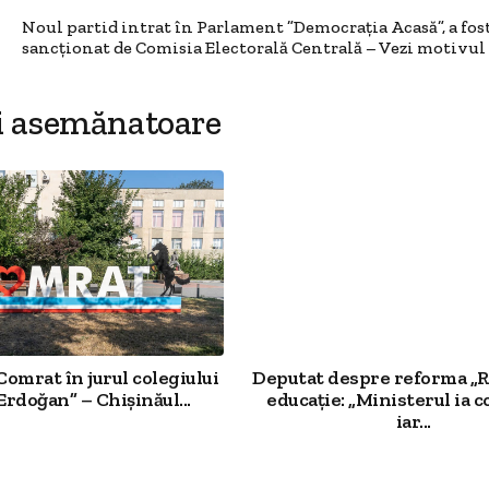
Noul partid intrat în Parlament ”Democrația Acasă”, a fos
sancționat de Comisia Electorală Centrală – Vezi motivul
i asemănatoare
Comrat în jurul colegiului
Deputat despre reforma „R
Erdoğan” – Chișinăul...
educație: „Ministerul ia c
iar...