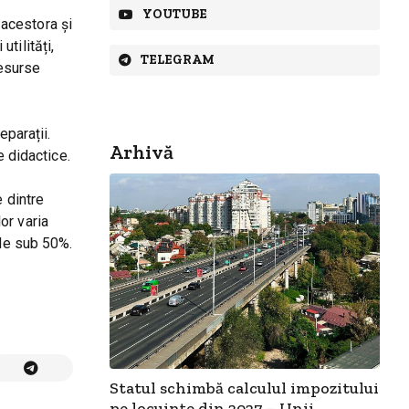
YOUTUBE
 acestora și
utilități,
TELEGRAM
resurse
eparații.
Arhivă
e didactice.
e dintre
lor varia
ade sub 50%.
Statul schimbă calculul impozitului
pe locuințe din 2027 – Unii...