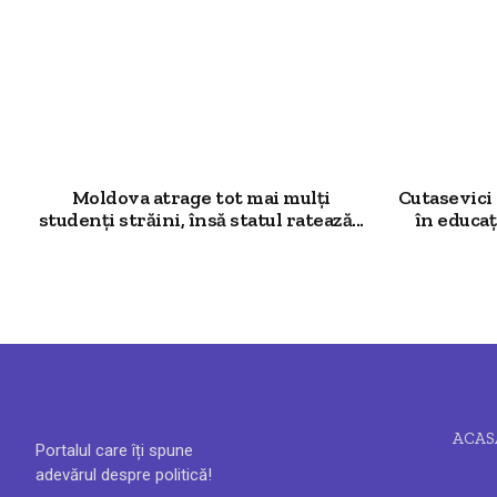
Moldova atrage tot mai mulți
Cutasevici
studenți străini, însă statul ratează...
în educa
ACAS
Portalul care îți spune
adevărul despre politică!