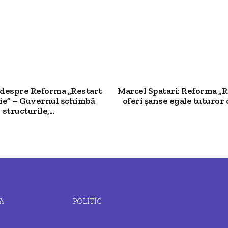
 despre Reforma „Restart
Marcel Spatari: Reforma „R
ție” – Guvernul schimbă
oferi șanse egale tuturor c
structurile,...
A
POLITIC