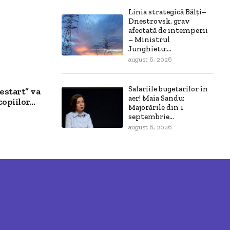
Linia strategică Bălți–
Dnestrovsk, grav
afectată de intemperii
– Ministrul
Junghietu:...
august 6, 2026
Salariile bugetarilor în
estart” va
aer! Maia Sandu:
opiilor...
Majorările din 1
septembrie...
august 6, 2026