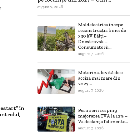
august 7, 2026
t
Moldelectrica începe
reconstrucția liniei de
330 kV Bălți–
Dnestrovsk –
Consumatorii...
august 7, 2026
Motorina, lovită de o
acciză mai mare din
2027 –...
august 7, 2026
estart” în
Fermierii resping
ontrolul,
majorarea TVA la 12% –
Va declanșa falimente...
august 7, 2026