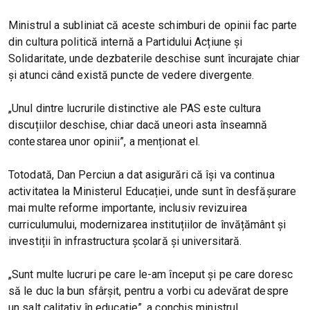
Ministrul a subliniat că aceste schimburi de opinii fac parte
din cultura politică internă a Partidului Acțiune și
Solidaritate, unde dezbaterile deschise sunt încurajate chiar
și atunci când există puncte de vedere divergente.
„Unul dintre lucrurile distinctive ale PAS este cultura
discuțiilor deschise, chiar dacă uneori asta înseamnă
contestarea unor opinii”, a menționat el.
Totodată, Dan Perciun a dat asigurări că își va continua
activitatea la Ministerul Educației, unde sunt în desfășurare
mai multe reforme importante, inclusiv revizuirea
curriculumului, modernizarea instituțiilor de învățământ și
investiții în infrastructura școlară și universitară.
„Sunt multe lucruri pe care le-am început și pe care doresc
să le duc la bun sfârșit, pentru a vorbi cu adevărat despre
un salt calitativ în educație”, a conchis ministrul.