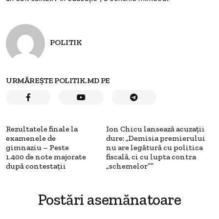
POLITIK
URMĂREȘTE POLITIK.MD PE
Rezultatele finale la
Ion Chicu lansează acuzații
examenele de
dure: „Demisia premierului
gimnaziu – Peste
nu are legătură cu politica
1.400 de note majorate
fiscală, ci cu lupta contra
după contestații
„schemelor””
Postări asemănatoare