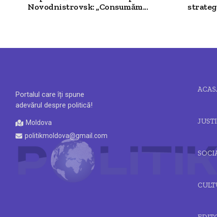
Novodnistrovsk: „Consumăm...
strategi
ACAS
Portalul care îți spune
adevărul despre politică!
JUSTI
Moldova
politikmoldova@gmail.com
SOCI
CULT