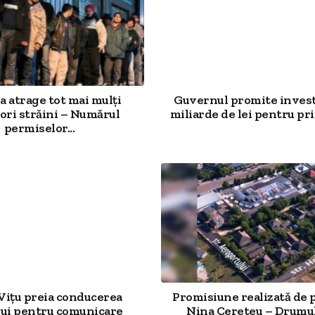
 atrage tot mai mulți
Guvernul promite investi
ori străini – Numărul
miliarde de lei pentru prim
permiselor...
 Vițu preia conducerea
Promisiune realizată de 
ui pentru comunicare
Nina Cereteu – Drumu