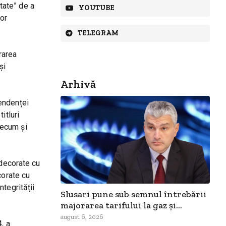
itate” de a
YOUTUBE
lor
TELEGRAM
ărarea
și
Arhivă
pendenței
itluri
precum și
 decorate cu
corate cu
ntegrității
Slusari pune sub semnul întrebării
majorarea tarifului la gaz și...
august 6, 2026
, a