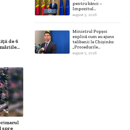
pentru bănci –
Impozitul...
august 5, 2026
Ministrul Popșoi
explică cum au ajuns
ții de 6
talibanii la Chișinău:
ăriile...
„Procedurile...
august 5, 2026
primarul
l spre