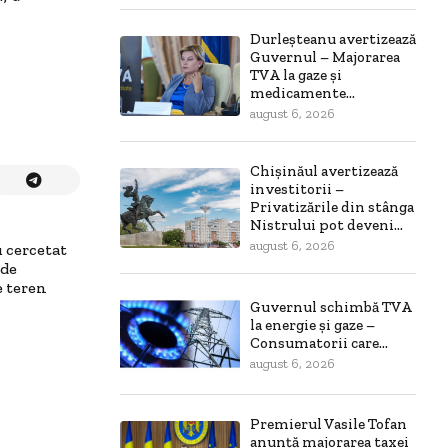
Durleșteanu avertizează
Guvernul – Majorarea
TVA la gaze și
medicamente...
august 6, 2026
Chișinăul avertizează
investitorii –
Privatizările din stânga
Nistrului pot deveni...
august 6, 2026
 cercetat
 de
e teren
Guvernul schimbă TVA
la energie și gaze –
Consumatorii care...
august 6, 2026
Premierul Vasile Tofan
anunță majorarea taxei