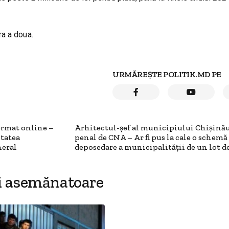
ra a doua.
URMĂREȘTE POLITIK.MD PE
ormat online –
Arhitectul-șef al municipiului Chișinău
itatea
penal de CNA – Ar fi pus la cale o schemă
neral
deposedare a municipalității de un lot d
i asemănatoare