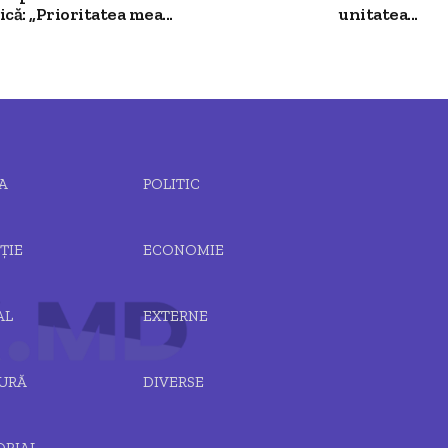
că: „Prioritatea mea...
unitatea...
A
POLITIC
ȚIE
ECONOMIE
AL
EXTERNE
URĂ
DIVERSE