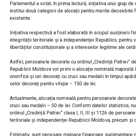
Parlamentul a votat, în prima lectură, inițiativa unui grup de
institui două categorii de alocații pentru merite deosebite f
existente.
Inițiativa respectivă a fost elaborată în scopul susținerii fi
integrității teritoriale și a independenței Republicii, pentru v
libertăților constituționale și a intereselor legitime ale cetăț
Astfel, persoanele decorate cu ordinul „Credință Patriei” de c
Republicii Moldova vor primi o alocație nominală majorată în
onorifice și cei decorați cu cruci sau medalii în timpul apără
celor decorați pentru vitejie – 150 de lei.
Actualmente, alocația nominală pentru persoanele decorate c
cruci sau medalii – 50 de lei. Conform datelor statistice, 
ordinul „Credință Patriei” clasa I, II, III și 1126 de persoane 
teritoriale și independenței Republicii Moldova, precum și ce
Estimativ, sunt necesare mijloace financiare suplimentare de