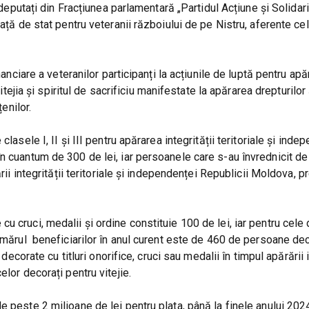
 deputați din Fracțiunea parlamentară „Partidul Acțiune și Solidar
ață de stat pentru veteranii războiului de pe Nistru, aferente ce
nanciare a veteranilor participanți la acțiunile de luptă pentru ap
itejia și spiritul de sacrificiu manifestate la apărarea drepturilor 
enilor.
lasele I, II și III pentru apărarea integrității teritoriale și inde
 cuantum de 300 de lei, iar persoanele care s-au învrednicit de t
rii integrității teritoriale și independenței Republicii Moldova, 
u cruci, medalii și ordine constituie 100 de lei, iar pentru cele
numărul beneficiarilor în anul curent este de 460 de persoane de
decorate cu titluri onorifice, cruci sau medalii în timpul apărării i
lor decorați pentru vitejie.
 peste 2 milioane de lei pentru plata, până la finele anului 2024