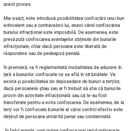
acest proces.
Mai exact, este introdusă posibilitatea confiscării unui bun
echivalent sau a contravalorii lui, atunci când confiscarea
bunului infracțional este imposibilă. De asemenea, este
prevăzută confiscarea avantajelor obținute din bunurile
infracționale, chiar dacă persoana este liberată de
răspundere sau de pedeapsă penală.
În premieră, va fi reglementată modalitatea de aducere în
țară a bunurilor confiscate ce se află în străinătate. Va
exista și posibilitatea de deposedare de bunuri a terților,
dacă persoanele știau sau ar fi trebuit să știe că bunurile
provin din activitate infracțională sau că le-au fost
transferate pentru a evita confiscarea. De asemenea, de la
terți vor fi confiscate bunurile al căror control efectiv este
deținut de persoana urmărită penal sau condamnată.
„În felul acesta, vom putea confisca mai rapid mijloacele