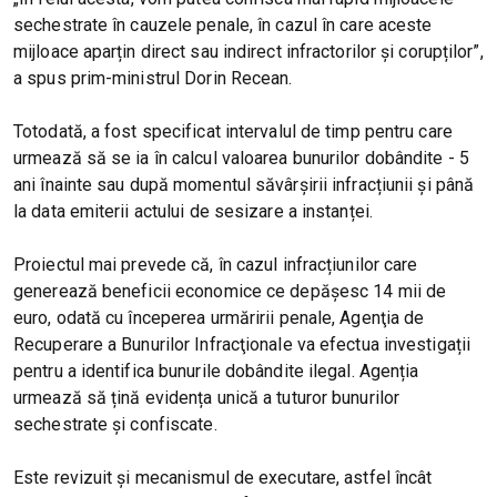
sechestrate în cauzele penale, în cazul în care aceste
mijloace aparțin direct sau indirect infractorilor și corupților”,
a spus prim-ministrul Dorin Recean.
Totodată, a fost specificat intervalul de timp pentru care
urmează să se ia în calcul valoarea bunurilor dobândite - 5
ani înainte sau după momentul săvârșirii infracțiunii și până
la data emiterii actului de sesizare a instanței.
Proiectul mai prevede că, în cazul infracțiunilor care
generează beneficii economice ce depășesc 14 mii de
euro, odată cu începerea urmăririi penale, Agenţia de
Recuperare a Bunurilor Infracţionale va efectua investigații
pentru a identifica bunurile dobândite ilegal. Agenția
urmează să țină evidența unică a tuturor bunurilor
sechestrate și confiscate.
Este revizuit și mecanismul de executare, astfel încât