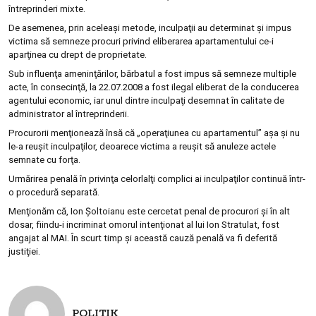
întreprinderi mixte.
De asemenea, prin aceleaşi metode, inculpaţii au determinat şi impus
victima să semneze procuri privind eliberarea apartamentului ce-i
aparţinea cu drept de proprietate.
Sub influenţa ameninţărilor, bărbatul a fost impus să semneze multiple
acte, în consecinţă, la 22.07.2008 a fost ilegal eliberat de la conducerea
agentului economic, iar unul dintre inculpaţi desemnat în calitate de
administrator al întreprinderii.
Procurorii menţionează însă că „operaţiunea cu apartamentul” aşa şi nu
le-a reuşit inculpaţilor, deoarece victima a reuşit să anuleze actele
semnate cu forţa.
Urmărirea penală în privinţa celorlalţi complici ai inculpaţilor continuă într-
o procedură separată.
Menţionăm că, Ion Şoltoianu este cercetat penal de procurori şi în alt
dosar, fiindu-i incriminat omorul intenţionat al lui Ion Stratulat, fost
angajat al MAI. În scurt timp şi această cauză penală va fi deferită
justiţiei.
POLITIK