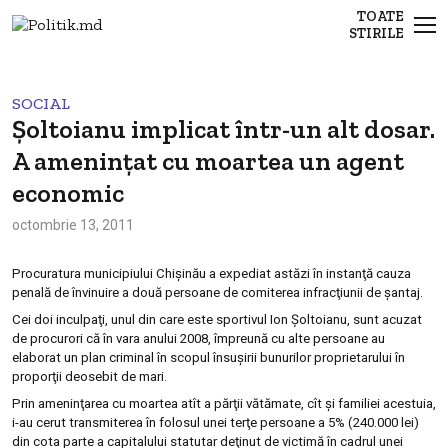
TOATE
STIRILE
SOCIAL
Şoltoianu implicat într-un alt dosar.
A amenințat cu moartea un agent
economic
octombrie 13, 2011
Procuratura municipiului Chişinău a expediat astăzi în instanţă cauza
penală de învinuire a două persoane de comiterea infracţiunii de şantaj.
Cei doi inculpaţi, unul din care este sportivul Ion Şoltoianu, sunt acuzat
de procurori că în vara anului 2008, împreună cu alte persoane au
elaborat un plan criminal în scopul însuşirii bunurilor proprietarului în
proporţii deosebit de mari.
Prin ameninţarea cu moartea atît a părţii vătămate, cît şi familiei acestuia,
i-au cerut transmiterea în folosul unei terţe persoane a 5% (240.000 lei)
din cota parte a capitalului statutar deţinut de victimă în cadrul unei