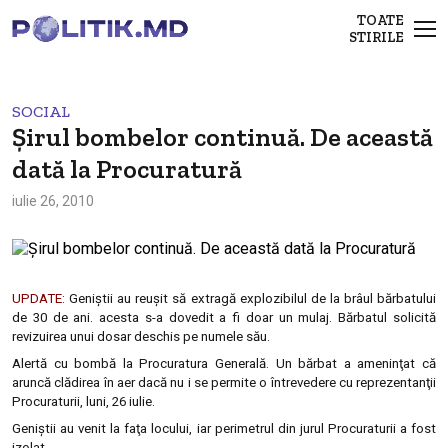
TOATE
STIRILE
SOCIAL
Şirul bombelor continuă. De această
dată la Procuratură
iulie 26, 2010
UPDATE
: Geniştii au reuşit să extragă explozibilul de la brâul bărbatului
de 30 de ani. acesta s-a dovedit a fi doar un mulaj. Bărbatul solicită
revizuirea unui dosar deschis pe numele său.
Alertă cu bombă la Procuratura Generală. Un bărbat a ameninţat că
aruncă clădirea în aer dacă nu i se permite o întrevedere cu reprezentanţii
Procuraturii, luni, 26 iulie.
Geniştii au venit la faţa locului, iar perimetrul din jurul Procuraturii a fost
izolat.