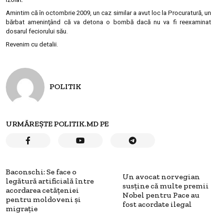
Amintim că în octombrie 2009, un caz similar a avut loc la Procuratură, un
bărbat ameninţând că va detona o bombă dacă nu va fi reexaminat
dosarul feciorului său.
Revenim cu detalii.
POLITIK
URMĂREȘTE POLITIK.MD PE
Baconschi: Se face o
Un avocat norvegian
legătură artificială între
susţine că multe premii
acordarea cetăţeniei
Nobel pentru Pace au
pentru moldoveni şi
fost acordate ilegal
migraţie