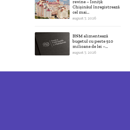
revine – Ioniță:
Chișinăul înregistrează
cel mai...
august 7, 2026
BNM alimentează
bugetul cu peste 910
milioane de lei –...
august 7, 2026