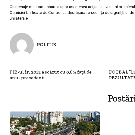
Cu mesaje de condamnare a unor asemenea acţiuni au venit şi premierul i
Comisiei Unificate de Control au desfăşurat o şedinţă de urgenţă, unde s
unilaterale.
POLITIK
PIB-ul în 2012 a scăzut cu 0,8% faţă de
FOTBAL ”Lup
anul precedent
REZULTATEL
Postăr