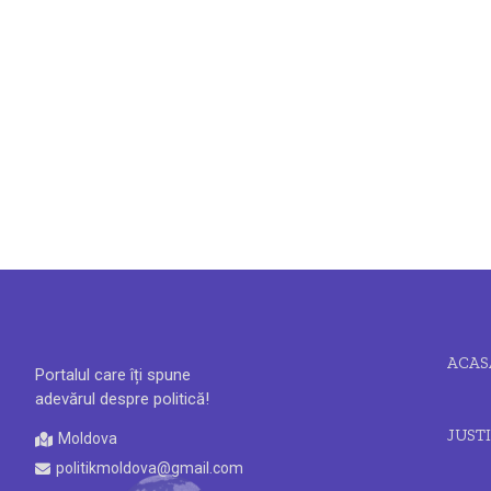
ACAS
Portalul care îți spune
adevărul despre politică!
JUSTI
Moldova
politikmoldova@gmail.com