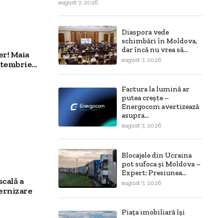
august 7, 2026
Diaspora vede
schimbări în Moldova,
dar încă nu vrea să...
er! Maia
august 7, 2026
tembrie...
Factura la lumină ar
putea crește –
Energocom avertizează
asupra...
august 7, 2026
Blocajele din Ucraina
pot sufoca și Moldova –
Expert: Presiunea...
scală a
august 7, 2026
ernizare
Piața imobiliară își