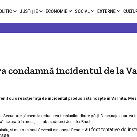
OLITIC
JUSTIȚIE
ECONOMIE
SOCIAL
EXTERNE
CULTU
a condamnă incidentul de la Va
t cu o reacţie faţă de incidentul produs astă noapte în Varniţa. Mesaj
 Securitate şi chem la reducerea tensiunilor dintre părţi. Descurajez partea t
uaţia”, se arată în mesajul ambasadoarei
Jennifer Brush
.
au fost tentative de inst
şinău, şi micro
-
raionul Severnîi din oraşul Bender
trase.