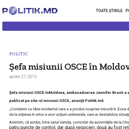
TOATE ȘTIRILE
P
POLITIC
Şefa misiunii OSCE în Moldov
aprilie 27, 2013
Şefa misiunii OSCE înMoldova, ambasadoarea Jennifer Brush a veni
publicat pe site-ul misiunii OSCE, anunţă Politik.md.
„Condamn cu tărie incidentul care s-a produs noaptea trecută în Zona de
de la iniţierea în viitor a unor acţiuni unilaterale, care ar destabiliza sit
Amintim, că astăzi,
între satul Varniţa, controlat de autorităţile de la Chi
patru puncte de control, dar după negocieri, două au fost re