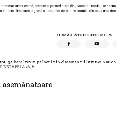
nterimar, Iurie Leancă, precum şi preşedintele ţării, Nicolae Timofti. De ase
-a decis eliminarea urgentă a posturilor de control instalate în baza unei deci
URMĂREȘTE POLITIK.MD PE
ii galbeni” revin pe locul 2 în clasamentul Diviziei Națion
E ETAPEI A 28-A.
i asemănatoare