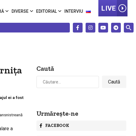
LIVE
RĂ
DIVERSE
EDITORIAL
INTERVIU
rniţa
Caută
Caută
după:
ul ei a fost
Urmărește-ne
ransnistreană
FACEBOOK
alare a