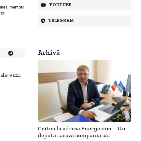
YOUTUBE
menea, membrii
zii
TELEGRAM
Arhivă
ale! VEZI
Critici la adresa Energocom – Un
deputat acuză compania că...