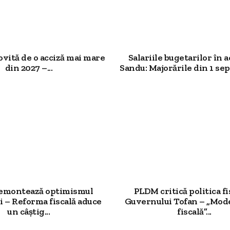
ovită de o acciză mai mare
Salariile bugetarilor în a
din 2027 –...
Sandu: Majorările din 1 sep
demontează optimismul
PLDM critică politica fi
 – Reforma fiscală aduce
Guvernului Tofan – „Mod
un câștig...
fiscală”...