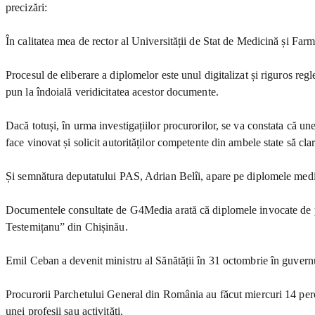
precizări:
În calitatea mea de rector al Universității de Stat de Medicină și F
Procesul de eliberare a diplomelor este unul digitalizat și riguros reg
pun la îndoială veridicitatea acestor documente.
Dacă totuși, în urma investigațiilor procurorilor, se va constata că un
face vinovat și solicit autorităților competente din ambele state să clari
Și semnătura deputatului PAS, Adrian Belîi, apare pe diplomele medic
Documentele consultate de G4Media arată că diplomele invocate de pr
Testemițanu” din Chișinău.
Emil Ceban a devenit ministru al Sănătății în 31 octombrie în guver
Procurorii Parchetului General din România au făcut miercuri 14 perchezi
unei profesii sau activități.