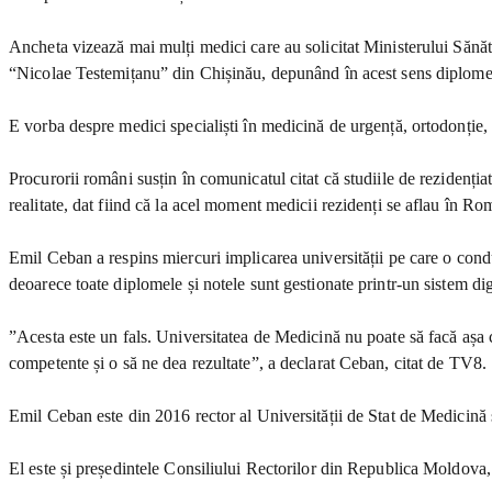
Ancheta vizează mai mulți medici care au solicitat Ministerului Sănăt
“Nicolae Testemițanu” din Chișinău, depunând în acest sens diplomele 
E vorba despre medici specialiști în medicină de urgență, ortodonție, c
Procurorii români susțin în comunicatul citat că studiile de rezidenți
realitate, dat fiind că la acel moment medicii rezidenți se aflau în Ro
Emil Ceban a respins miercuri implicarea universității pe care o cond
deoarece toate diplomele și notele sunt gestionate printr-un sistem digi
”Acesta este un fals. Universitatea de Medicină nu poate să facă așa c
competente și o să ne dea rezultate”, a declarat Ceban, citat de TV8.
Emil Ceban este din 2016 rector al Universității de Stat de Medicină
El este și președintele Consiliului Rectorilor din Republica Moldova,