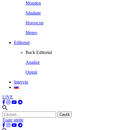
Monden
Sănătate
Horoscop
Meteo
Editorial
Back
Editorial
Analize
Opinii
Interviu
LIVE
Caută
după:
Toate stirile