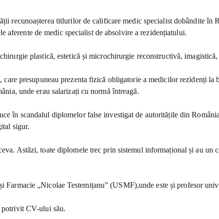
ății recunoașterea titlurilor de calificare medic specialist dobândite î
aferente de medic specialist de absolvire a rezidențiatului.
hirurgie plastică, estetică și microchirurgie reconstructivă, imagistică
at, care presupuneau prezenta fizică obligatorie a medicilor rezidenți l
mânia, unde erau salarizați cu normă întreagă.
uce în scandalul diplomelor false investigat de autoritățile din Români
tal sigur.
eva. Astăzi, toate diplomele trec prin sistemul informațional și au un 
 și Farmacie „Nicolae Testemițanu” (USMF),unde este și profesor unive
 potrivit CV-ului său.