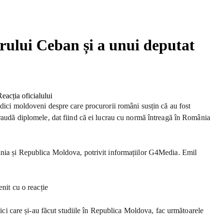
rului Ceban și a unui deputat
edici moldoveni despre care procurorii români susțin că au fost
fraudă diplomele, dat fiind că ei lucrau cu normă întreagă în România
mânia și Republica Moldova, potrivit informațiilor G4Media. Emil
nit cu o reacție
dici care și-au făcut studiile în Republica Moldova, fac următoarele