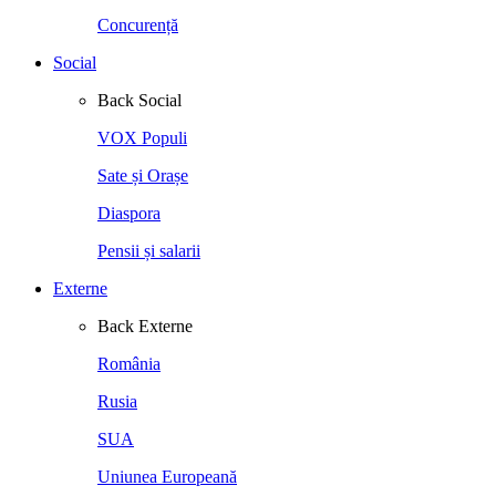
Concurență
Social
Back
Social
VOX Populi
Sate și Orașe
Diaspora
Pensii și salarii
Externe
Back
Externe
România
Rusia
SUA
Uniunea Europeană