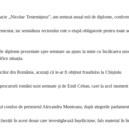
armacie „Nicolae Testemițanu”, am semnat anual mii de diplome, conform
lementat, iar semnătura rectorului este o etapă obligatorie pentru toate
ele diplome prezentate spre semnare au ajuns la mine cu încălcarea unor 
fice situația.
ilor din România, acuzați că le-ar fi obținut fraudulos la Chișinău
ocurorii români sunt semnate și de Emil Ceban, care la acel moment e
nul condus de premierul Alexandru Munteanu, după alegerile parlamenta
ții în acest dosar care investighează înșelăciune, fals material în înscr