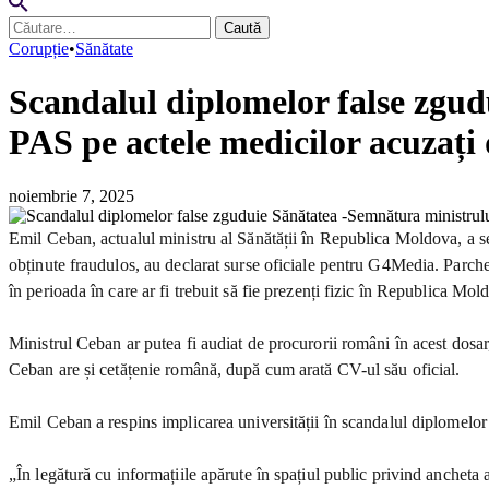
Caută
după:
Corupție
•
Sănătate
Scandalul diplomelor false zgud
PAS pe actele medicilor acuzați 
noiembrie 7, 2025
Emil Ceban, actualul ministru al Sănătății în Republica Moldova, a se
obținute fraudulos, au declarat surse oficiale pentru G4Media. Parche
în perioada în care ar fi trebuit să fie prezenți fizic în Republica Mold
Ministrul Ceban ar putea fi audiat de procurorii români în acest dos
Ceban are și cetățenie română, după cum arată CV-ul său oficial.
Emil Ceban a respins implicarea universității în scandalul diplomelor 
„În legătură cu informațiile apărute în spațiul public privind ancheta