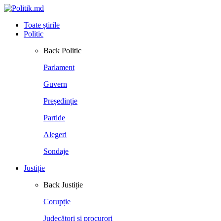
Toate știrile
Politic
Back
Politic
Parlament
Guvern
Președinție
Partide
Alegeri
Sondaje
Justiție
Back
Justiție
Corupție
Judecători și procurori