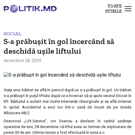
TOATE
STIRILE
SOCIAL
S-a prăbuşit în gol încercând să
deschidă uşile liftului
decembrie 28, 2009
Viaţa unui bărbat se află în pericol după ce s-a prăbuşit în gol. Un bărbat
s-a prăbuşit în puţul liftului după ce a încercat să-şi ajute vecinul blocat în
lift. Bărbatul a suferit mai multe intervenţii chirurgicale şi se află internat
în spital. Accidentul a avut loc într-o casă de locuit de pe strada
Albişoara 68/2.
Directorul „Lift-Service”, Ion Stanciu a declarat în cadrul şedinţei
operative de luni, 28 decembrie că liftul avea un termen de exploatare de
peste 30 de ani. Ultima revizie a fost efectuată în iunie a.c.