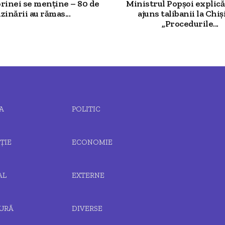
rinei se menține – 80 de
Ministrul Popșoi explic
zinării au rămas...
ajuns talibanii la Chiș
„Procedurile...
A
POLITIC
ȚIE
ECONOMIE
AL
EXTERNE
URĂ
DIVERSE