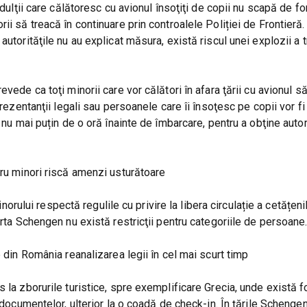
dulţii care călătoresc cu avionul însoţiţi de copii nu scapă de for
i să treacă în continuare prin controalele Poliției de Frontieră. 
utorităţile nu au explicat măsura, există riscul unei explozii a t
evede ca toţi minorii care vor călători în afara ţării cu avionul 
prezentanţii legali sau persoanele care îi însoţesc pe copii vor fi
 nu mai puțin de o oră înainte de îmbarcare, pentru a obţine auto
tru minori riscă amenzi usturătoare
minorului respectă regulile cu privire la libera circulație a cetățen
arta Schengen nu există restricţii pentru categoriile de persoane
e din România reanalizarea legii în cel mai scurt timp
 la zborurile turistice, spre exemplificare Grecia, unde există f
a documentelor, ulterior la o coadă de check-in. În ţările Schenge