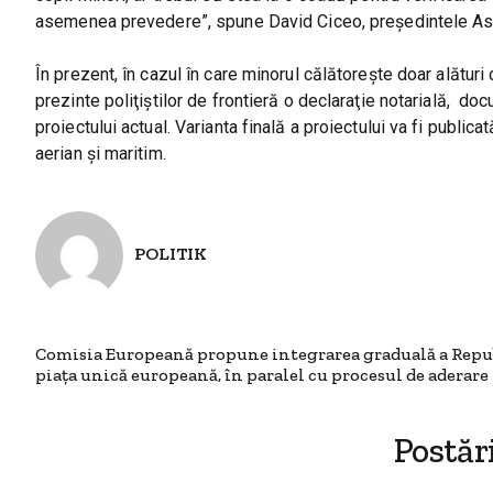
asemenea prevedere”, spune David Ciceo, preşedintele Aso
În prezent, în cazul în care minorul călătoreşte doar alături 
prezinte poliţiştilor de frontieră o declaraţie notarială, doc
proiectului actual. Varianta finală a proiectului va fi publica
aerian și maritim.
POLITIK
Comisia Europeană propune integrarea graduală a Repu
piața unică europeană, în paralel cu procesul de aderare
Postăr