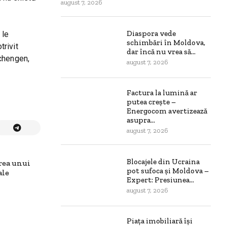
august 7, 2026
Diaspora vede
 le
schimbări în Moldova,
trivit
dar încă nu vrea să...
Schengen,
august 7, 2026
Factura la lumină ar
putea crește –
Energocom avertizează
asupra...
august 7, 2026
Blocajele din Ucraina
area unui
pot sufoca și Moldova –
ale
Expert: Presiunea...
august 7, 2026
Piața imobiliară își