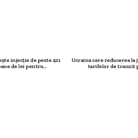
te injecție de peste 421
Ucraina cere reducerea la 
ane de lei pentru...
tarifelor de tranzit p