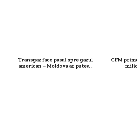
Transgaz face pasul spre gazul
CFM primeș
american – Moldova ar putea...
milio