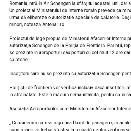
România intră în Air Schengen la sfârşitul acestei luni, dar a
Un proiect al Ministerului de Interne român prevede ca minori
urma să elibereze o autorizaţie specială de călătorie. Deşi a
minori, notează Antena1.ro
Proiectul de lege propus de Ministerul Afacerilor Interne pr
autorizaţia Schengen de la Poliţia de Frontieră. Părinţii, re
se prezinte în aeroporturi sau porturi cu cel mult 12 ore dar
călătorie.
Însoţitorii care nu se prezintă cu autorizaţia Schengen pen
Polițiștii de frontieră vor verifica inclusiv dacă însoțitorii 
în străinătate. Este o măsură nemaiîntâlnită, pentru că în c
Asociaţia Aeroporturilor cere Ministerului Afacerilor Intern
„ Considerăm că s-ar îngreuna fluxul de pasageri şi mai ales
copii minori, ar trebui să stea la o coadă pentru verificare