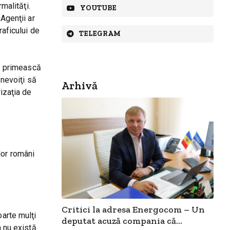
malităţi.
YOUTUBE
Agenţii ar
raficului de
TELEGRAM
să primească
 nevoiţi să
Arhivă
rizaţia de
ilor români
.
Critici la adresa Energocom – Un
oarte mulţi
deputat acuză compania că...
n nu există