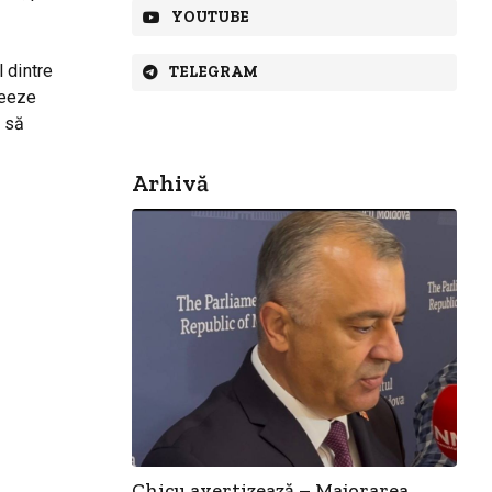
YOUTUBE
 dintre
TELEGRAM
reeze
e să
Arhivă
Chicu avertizează – Majorarea