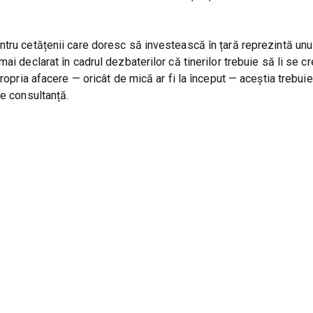
tru cetățenii care doresc să investească în țară reprezintă unul
ai declarat în cadrul dezbaterilor că tinerilor trebuie să li se c
ropria afacere — oricât de mică ar fi la început — aceștia trebui
de consultanță.