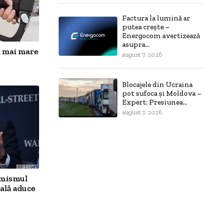
Factura la lumină ar
putea crește –
Energocom avertizează
asupra...
ă mai mare
august 7, 2026
Blocajele din Ucraina
pot sufoca și Moldova –
Expert: Presiunea...
august 7, 2026
imismul
ală aduce