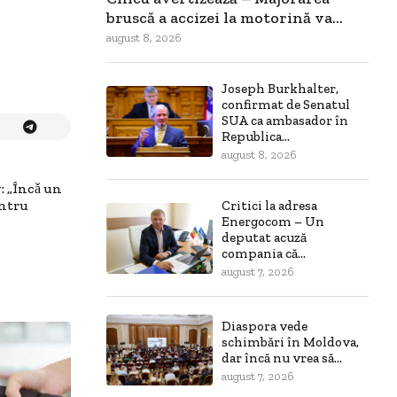
bruscă a accizei la motorină va...
august 8, 2026
Joseph Burkhalter,
confirmat de Senatul
SUA ca ambasador în
Republica...
august 8, 2026
: „Încǎ un
entru
Critici la adresa
Energocom – Un
deputat acuză
compania că...
august 7, 2026
Diaspora vede
schimbări în Moldova,
dar încă nu vrea să...
august 7, 2026