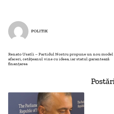
POLITIK
Renato Usatîi – Partidul Nostru propune un nou model
afaceri, cetățeanul vine cu ideea, iar statul garantează
finanțarea
Postăr