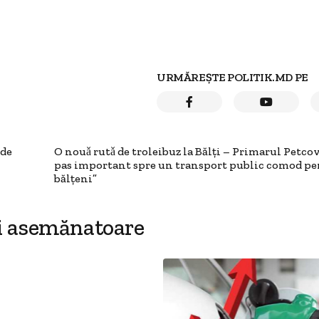
URMĂREȘTE POLITIK.MD PE
 de
O nouǎ rutǎ de troleibuz la Bălți – Primarul Petcov
pas important spre un transport public comod p
bălțeni”
i asemănatoare