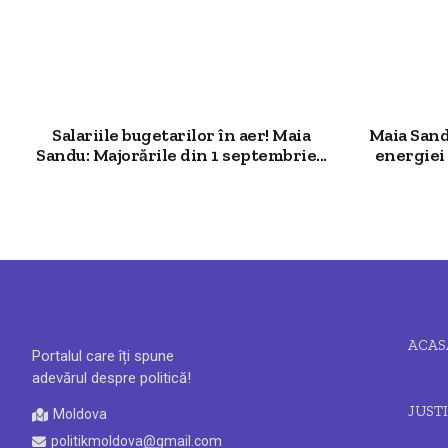
Salariile bugetarilor în aer! Maia
Maia Sand
Sandu: Majorările din 1 septembrie...
energiei 
ACAS
Portalul care îți spune
adevărul despre politică!
JUSTI
Moldova
politikmoldova@gmail.com