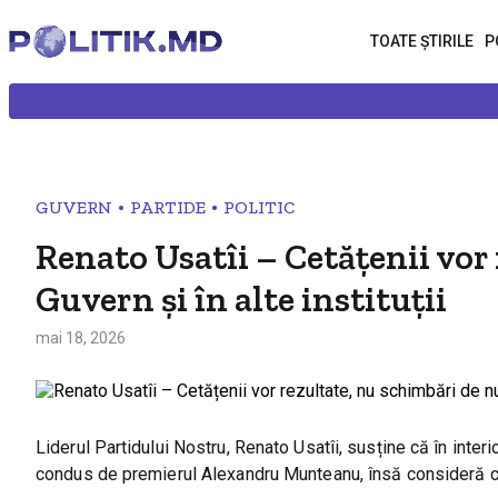
TOATE ȘTIRILE
P
•
•
GUVERN
PARTIDE
POLITIC
Renato Usatîi – Cetățenii vor
Guvern și în alte instituții
mai 18, 2026
Liderul Partidului Nostru, Renato Usatîi, susține că în inter
condus de premierul Alexandru Munteanu, însă consideră că