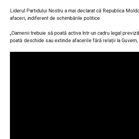
Liderul Partidului Nostru a mai declarat că Republica Moldo
afaceri, indiferent de schimbările politice.
„Oamenii trebuie să poată activa într-un cadru legal previzibi
poată deschide sau extinde afacerile fără relații la Guvern, P