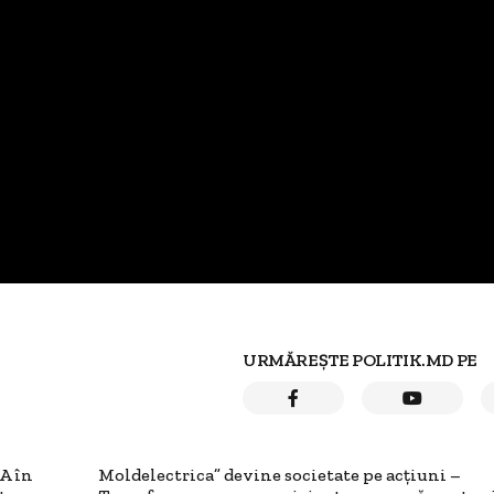
URMĂREȘTE POLITIK.MD PE
A în
Moldelectrica” devine societate pe acțiuni –