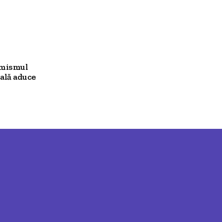
imismul
ală aduce