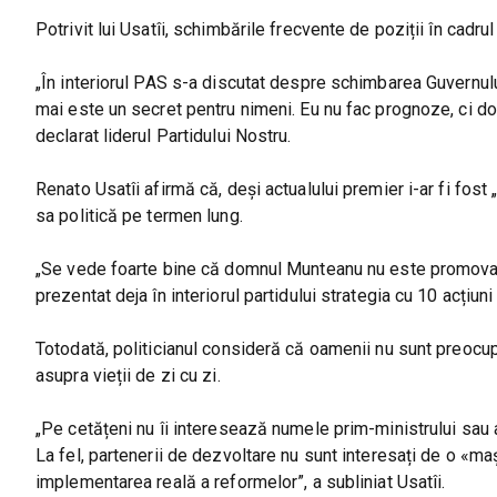
Potrivit lui Usatîi, schimbările frecvente de poziții în cadru
„În interiorul PAS s-a discutat despre schimbarea Guvernul
mai este un secret pentru nimeni. Eu nu fac prognoze, ci doa
declarat liderul Partidului Nostru.
Renato Usatîi afirmă că, deși actualului premier i-ar fi fost 
sa politică pe termen lung.
„Se vede foarte bine că domnul Munteanu nu este promovat a
prezentat deja în interiorul partidului strategia cu 10 acțiun
Totodată, politicianul consideră că oamenii nu sunt preocupa
asupra vieții de zi cu zi.
„Pe cetățeni nu îi interesează numele prim-ministrului sau ale
La fel, partenerii de dezvoltare nu sunt interesați de o «ma
implementarea reală a reformelor”, a subliniat Usatîi.