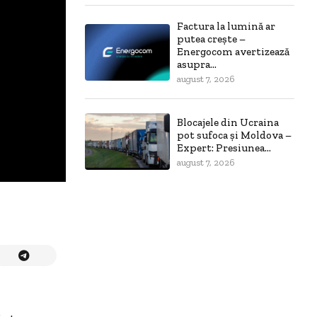
Factura la lumină ar
putea crește –
Energocom avertizează
asupra...
august 7, 2026
Blocajele din Ucraina
pot sufoca și Moldova –
Expert: Presiunea...
august 7, 2026