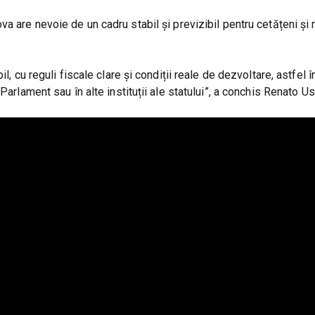
va are nevoie de un cadru stabil și previzibil pentru cetățeni și
l, cu reguli fiscale clare și condiții reale de dezvoltare, astfel î
arlament sau în alte instituții ale statului”, a conchis Renato Usa