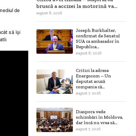
bruscă a accizei la motorină va...
 mediul de
august 8, 2026
Joseph Burkhalter,
ncât să își
confirmat de Senatul
tîi.
SUA ca ambasador în
Republica...
august 8, 2026
Critici la adresa
Energocom – Un
deputat acuză
compania că...
august 7, 2026
Diaspora vede
schimbări în Moldova,
dar încă nu vrea să...
august 7, 2026