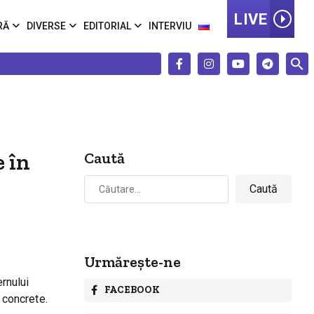
LIVE
RĂ
DIVERSE
EDITORIAL
INTERVIU
e în
Caută
Caută
după:
Urmărește-ne
ernului
FACEBOOK
 concrete.