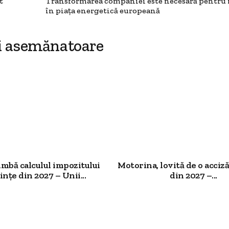
t
Transformarea companiei este necesară pentru 
în piața energetică europeană
i asemănatoare
imbă calculul impozitului
Motorina, lovită de o acciz
ințe din 2027 – Unii...
din 2027 –...