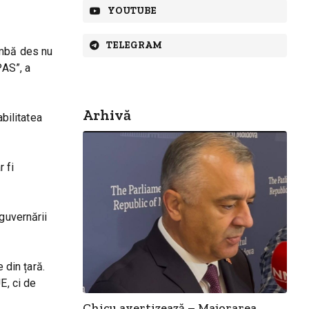
YOUTUBE
TELEGRAM
imbă des nu
PAS”, a
Arhivă
abilitatea
 fi
guvernării
 din țară.
E, ci de
Chicu avertizează – Majorarea