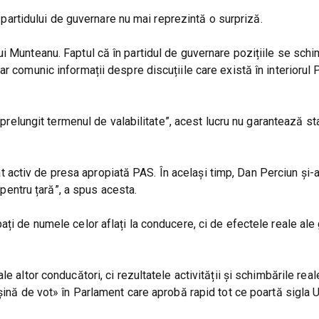
l partidului de guvernare nu mai reprezintă o surpriză.
ui Munteanu. Faptul că în partidul de guvernare pozițiile se sch
r comunic informații despre discuțiile care există în interiorul 
„prelungit termenul de valabilitate”, acest lucru nu garantează st
ctiv de presa apropiată PAS. În același timp, Dan Perciun și-ar
i pentru țară”, a spus acesta.
ți de numele celor aflați la conducere, ci de efectele reale ale 
 altor conducători, ci rezultatele activității și schimbările reale
șină de vot» în Parlament care aprobă rapid tot ce poartă sigla U