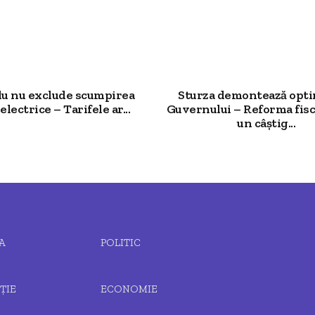
u nu exclude scumpirea
Sturza demontează opt
electrice – Tarifele ar...
Guvernului – Reforma fisc
un câștig...
A
POLITIC
ȚIE
ECONOMIE