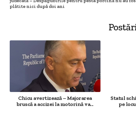
judecată – Despăgubirile pentru pesta porcină nu au fos
plătite nici după doi ani
Postăr
Chicu avertizează – Majorarea
Statul sch
bruscă a accizei la motorină va...
pe locu