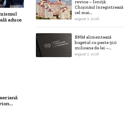
revine – Ioniță:
Chișinăul înregistrează
cel mai...
imismul
ală aduce
august 7, 2026
BNM alimentează
bugetul cu peste 910
milioane de lei –...
august 7, 2026
aeriană
ion...