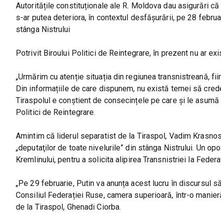
Autoritățile constituționale ale R. Moldova dau asigurări că
s-ar putea deteriora, în contextul desfășurării, pe 28 februar
stânga Nistrului
Potrivit Biroului Politici de Reintegrare, în prezent nu ar 
„Urmărim cu atenție situația din regiunea transnistreană, fii
Din informațiile de care dispunem, nu există temei să cred
Tiraspolul e conștient de consecințele pe care și le asumă î
Politici de Reintegrare.
Amintim că liderul separatist de la Tiraspol, Vadim Krasnos
„deputaţilor de toate nivelurile” din stânga Nistrului. Un op
Kremlinului, pentru a solicita alipirea Transnistriei la Feder
„Pe 29 februarie, Putin va anunța acest lucru în discursul 
Consiliul Federației Ruse, camera superioară, într-o manier
de la Tiraspol, Ghenadi Ciorba.