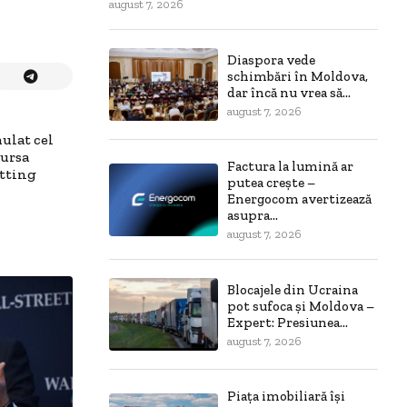
august 7, 2026
Diaspora vede
schimbări în Moldova,
dar încă nu vrea să...
august 7, 2026
ulat cel
cursa
Factura la lumină ar
etting
putea crește –
Energocom avertizează
asupra...
august 7, 2026
Blocajele din Ucraina
pot sufoca și Moldova –
Expert: Presiunea...
august 7, 2026
Piața imobiliară își