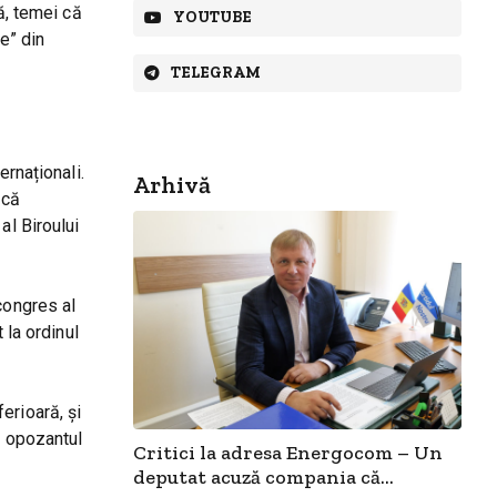
ă, temei că
YOUTUBE
le” din
TELEGRAM
ernaționali.
Arhivă
 că
al Biroului
congres al
 la ordinul
erioară, și
t opozantul
Critici la adresa Energocom – Un
deputat acuză compania că...