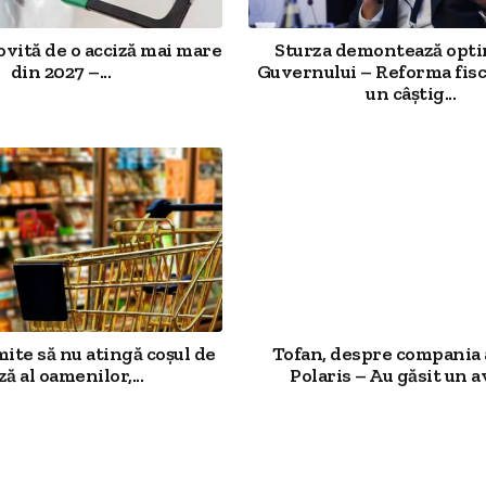
ovită de o acciză mai mare
Sturza demontează opt
din 2027 –...
Guvernului – Reforma fisc
un câștig...
mite să nu atingă coșul de
Tofan, despre compania 
ză al oamenilor,...
Polaris – Au găsit un av