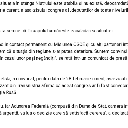
 situația în stânga Nistrului este stabilă și nu există, deocamdat
ie curent, a așa-zisului congres al „deputaților de toate niveluri
exista semne că Tiraspolul urmărește escaladarea situației.
nd în contact permanent cu Misiunea OSCE și cu alți parteneri int
em că situația din regiune s-ar putea deteriora. Suntem convinși
n cazul unor pași negândiți”, se rată într-un comunicat de presă 
elski, a convocat, pentru data de 28 februarie curent, așa-zisul 
ozant din Transnistria afirmă că acest congres ar fi fost convocat
ația Rusă.
său, iar Adunarea Federală (compusă din Duma de Stat, camera inf
ă urgentă, va lua o decizie care să satisfacă cererea”, a declara