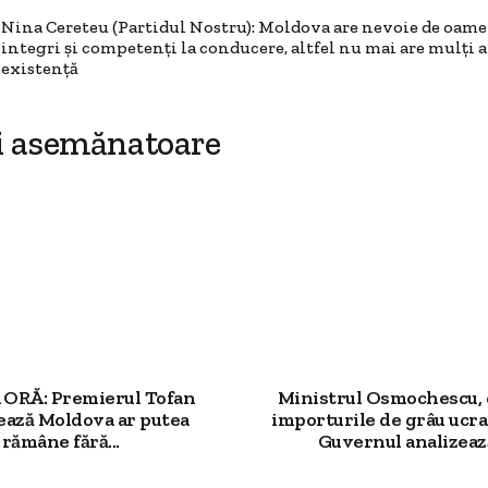
Nina Cereteu (Partidul Nostru): Moldova are nevoie de oame
integri și competenți la conducere, altfel nu mai are mulți a
existență
i asemănatoare
ORĂ: Premierul Tofan
Ministrul Osmochescu,
ează Moldova ar putea
importurile de grâu ucr
rămâne fără...
Guvernul analizează