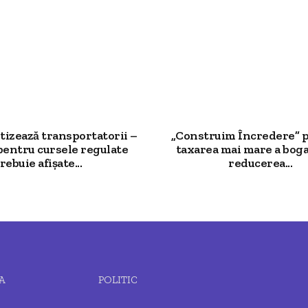
izează transportatorii –
„Construim Încredere” 
pentru cursele regulate
taxarea mai mare a bogaț
rebuie afișate...
reducerea...
A
POLITIC