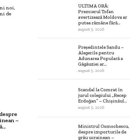
ULTIMA ORĂ:
ni noi,
Premierul Tofan
ni de
avertizează Moldova ar
putea rămâne fără...
august 5, 2026
Președintele Sandu –
Alegerile pentru
Adunarea Populară a
Găgăuziei ar...
august 5, 2026
Scandal la Comrat în
jurul colegiului „Recep
Erdoğan” – Chișinăul...
august 5, 2026
 despre
ainean –
...
Ministrul Osmochescu,
despre importurile de
grâu ucrainean –