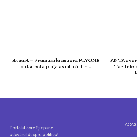
Expert – Presiunile asupra FLYONE
ANTA avert
pot afecta piața aviatică din...
Tarifele 
t
ACAS
Portalul care îți spune
adevărul despre politică!