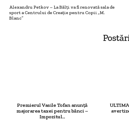
Alexandru Petkov – La Bălți va fi renovată sala de
sport a Centrului de Creație pentru Copii „M.
Blanc”
Postăr
Premierul Vasile Tofan anunță
ULTIMA 
majorarea taxei pentru bănci –
avertiz
Impozitul...