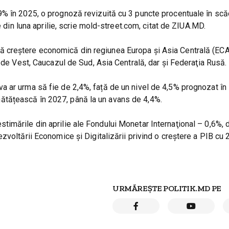
9% în 2025, o prognoză revizuită cu 3 puncte procentuale în scă
e din luna aprilie, scrie mold-street.com, citat de ZIUA.MD.
 creştere economică din regiunea Europa şi Asia Centrală (ECA
 de Vest, Caucazul de Sud, Asia Centrală, dar şi Federaţia Rusă.
 ar urma să fie de 2,4%, față de un nivel de 4,5% prognozat în 
tățească în 2027, până la un avans de 4,4%.
imările din aprilie ale Fondului Monetar Internaţional – 0,6%, 
zvoltării Economice și Digitalizării privind o creștere a PIB cu 
URMĂREȘTE POLITIK.MD PE