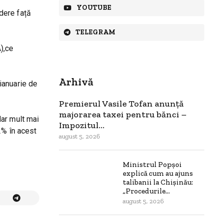
YOUTUBE
dere față
TELEGRAM
),ce
Arhivă
ianuarie de
Premierul Vasile Tofan anunță
majorarea taxei pentru bănci –
dar mult mai
Impozitul...
2% în acest
august 5, 2026
Ministrul Popșoi
explică cum au ajuns
talibanii la Chișinău:
„Procedurile...
august 5, 2026