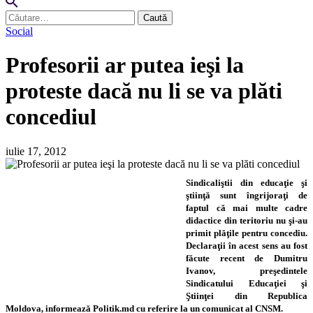
Caută
după:
Social
Profesorii ar putea ieşi la
proteste dacă nu li se va plăti
concediul
iulie 17, 2012
Sindicaliştii din educaţie şi
ştiinţă sunt îngrijoraţi de
faptul că mai multe cadre
didactice din teritoriu nu şi-au
primit plăţile pentru concediu.
Declaraţii în acest sens au fost
făcute recent de Dumitru
Ivanov, preşedintele
Sindicatului Educaţiei şi
Ştiinţei din Republica
Moldova, informează Politik.md cu referire la un comunicat al CNSM.