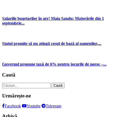
Salariile bugetarilor în aer! Maia Sandu: Majorările din 1
septembrie...
Statul promite să nu atingă coșul de bază al oamenilor,...
Guvernul propune taxă de 6% pentru jocurile de noroc –...
Caută
Caută
după:
Urmărește-ne
Facebook
Youtube
Telegram
Arhivă