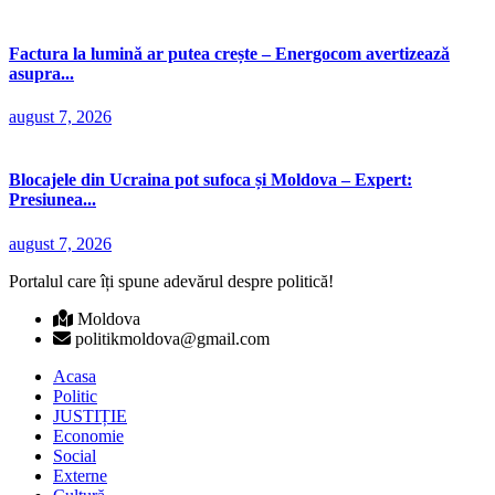
Factura la lumină ar putea crește – Energocom avertizează
asupra...
august 7, 2026
Blocajele din Ucraina pot sufoca și Moldova – Expert:
Presiunea...
august 7, 2026
Portalul care îți spune adevărul despre politică!
Moldova
politikmoldova@gmail.com
Acasa
Politic
JUSTIȚIE
Economie
Social
Externe