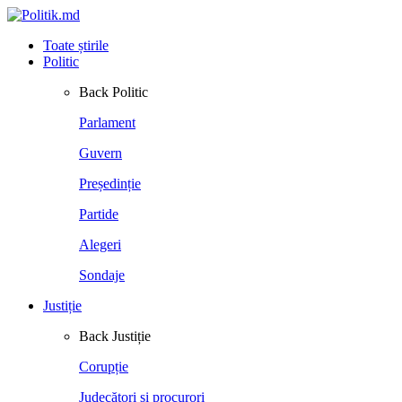
Toate știrile
Politic
Back
Politic
Parlament
Guvern
Președinție
Partide
Alegeri
Sondaje
Justiție
Back
Justiție
Corupție
Judecători și procurori