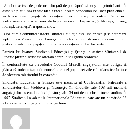
„Am fost sesizat de profesorii din ţară despre faptul că nu şi-au primit banii. În
oraşe s-a plătit însă în sate nu s-a început plata concedialelor. Dacă problema nu
va fi rezolvată angajaţii din învăţământ ar putea ieşi la proteste. Avem mai
multe semnale în acest sens de la profesorii din Găgăuzia, Şoldăneşti, Edineţ,
Floreşti, Teleneşti", a spus Ivanov.
După cum a comunicat liderul sindical, situaţia este una critică şi se datorează
faptului că Ministerul de Finanţe nu a efectuat transferurile necesare pentru
plata concediilor angajaţilor din ramura învăţământului din teritoriu.
Potrivit lui Ivanov, Sindicatul Educaţiei şi Ştiinţei a sesizat Ministerul de
Finanţe printr-o scrisoare oficială pentru a soluţiona problema.
În conformitate cu prevederile Codului Muncii, angajatorul este obligat să
plătească indemnizaţia de concediu cu cel puţin trei zile calendaristice înainte
de plecarea salariatului în concediu.
Sindicatul Educaţiei şi Ştiinţei este membru al Confederaţiei Naţionale a
Sindicatelor din Moldova şi întruneşte în rândurile sale 103 mii membri,
angajaţi din sistemul de învăţământ şi alte 34 mii de membri - tineret studios. În
1997 Sindicatul a aderat la Internaţionala Educaţiei, care are un număr de 38
mln membri - pedagogi din întreaga lume.