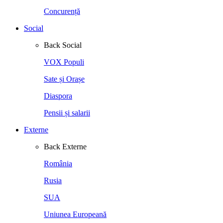
Concurență
Social
Back
Social
VOX Populi
Sate și Orașe
Diaspora
Pensii și salarii
Externe
Back
Externe
România
Rusia
SUA
Uniunea Europeană