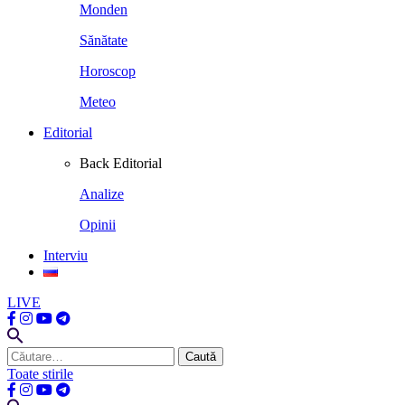
Monden
Sănătate
Horoscop
Meteo
Editorial
Back
Editorial
Analize
Opinii
Interviu
LIVE
Caută
după:
Toate stirile