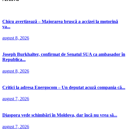
Chicu avertizează – Majorarea bruscă a accizei la motorină
va...
august 8, 2026
Joseph Burkhalter, confirmat de Senatul SUA ca ambasador în
Republica...
august 8, 2026
Critici la adresa Energocom – Un deputat acuză compania că...
august 7, 2026
Diaspora vede schimbări în Moldova, dar încă nu vrea să...
august 7, 2026