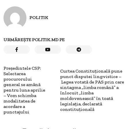
POLITIK
URMĂREȘTE POLITIK.MD PE
Președintele CSP:
Curtea Constituțională pune
Selectarea
punct disputei lingvistice –
procurorului
Legea votată de PAS prin care
general se amână
sintagma „limba română” a
pentru luna aprilie
înlocuit „limba
– Vom schimba
moldovenească” în toată
modalitatea de
legislația, declarată
acordare a
constituțională
punctajului