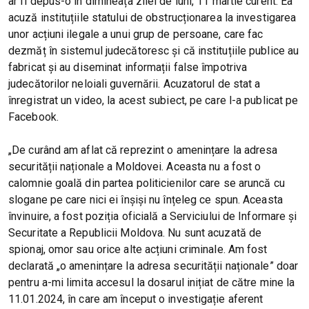
ar fi depus-o în dimineața zilei de luni, 11 martie curent. Ea
acuză instituțiile statului de obstrucționarea la investigarea
unor acțiuni ilegale a unui grup de persoane, care fac
dezmăț în sistemul judecătoresc și că instituțiile publice au
fabricat și au diseminat informații false împotriva
judecătorilor neloiali guvernării. Acuzatorul de stat a
înregistrat un video, la acest subiect, pe care l-a publicat pe
Facebook.
„De curând am aflat că reprezint o amenințare la adresa
securității naționale a Moldovei. Aceasta nu a fost o
calomnie goală din partea politicienilor care se aruncă cu
slogane pe care nici ei înșiși nu înțeleg ce spun. Aceasta
învinuire, a fost poziția oficială a Serviciului de Informare și
Securitate a Republicii Moldova. Nu sunt acuzată de
spionaj, omor sau orice alte acțiuni criminale. Am fost
declarată „o amenințare la adresa securității naționale” doar
pentru a-mi limita accesul la dosarul inițiat de către mine la
11.01.2024, în care am început o investigație aferent