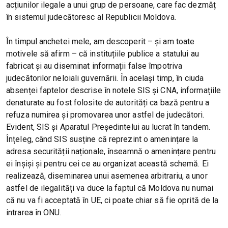
acțiunilor ilegale a unui grup de persoane, care fac dezmăț
în sistemul judecătoresc al Republicii Moldova.
În timpul anchetei mele, am descoperit – și am toate
motivele să afirm – că instituțiile publice a statului au
fabricat și au diseminat informații false împotriva
judecătorilor neloiali guvernării. În același timp, în ciuda
absenței faptelor descrise în notele SIS și CNA, informațiile
denaturate au fost folosite de autorități ca bază pentru a
refuza numirea și promovarea unor astfel de judecători.
Evident, SIS și Aparatul Președintelui au lucrat în tandem.
Înțeleg, când SIS susține că reprezint o amenințare la
adresa securității naționale, înseamnă o amenințare pentru
ei înșiși și pentru cei ce au organizat această schemă. Ei
realizează, diseminarea unui asemenea arbitrariu, a unor
astfel de ilegalități va duce la faptul că Moldova nu numai
că nu va fi acceptată în UE, ci poate chiar să fie oprită de la
intrarea în ONU.