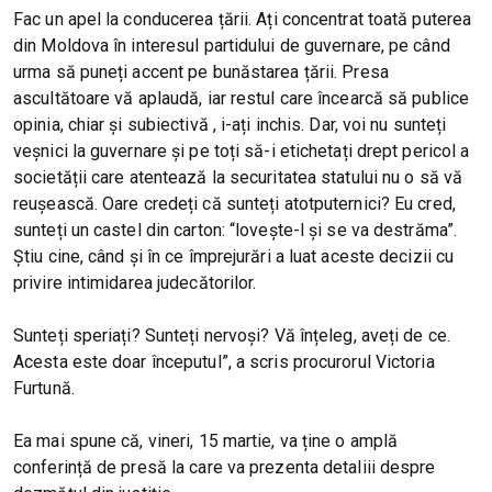
Fac un apel la conducerea țării. Ați concentrat toată puterea
din Moldova în interesul partidului de guvernare, pe când
urma să puneți accent pe bunăstarea țării. Presa
ascultătoare vă aplaudă, iar restul care încearcă să publice
opinia, chiar și subiectivă , i-ați inchis. Dar, voi nu sunteți
veșnici la guvernare și pe toți să-i etichetați drept pericol a
societății care atentează la securitatea statului nu o să vă
reușească. Oare credeți că sunteți atotputernici? Eu cred,
sunteți un castel din carton: “lovește-l și se va destrăma”.
Știu cine, când și în ce împrejurări a luat aceste decizii cu
privire intimidarea judecătorilor.
Sunteți speriați? Sunteți nervoși? Vă înțeleg, aveți de ce.
Acesta este doar începutul”, a scris procurorul Victoria
Furtună.
Ea mai spune că, vineri, 15 martie, va ține o amplă
conferință de presă la care va prezenta detaliii despre