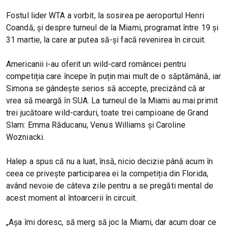
Fostul lider WTA a vorbit, la sosirea pe aeroportul Henri
Coandă, și despre turneul de la Miami, programat între 19 și
31 martie, la care ar putea să-și facă revenirea în circuit.
Americanii i-au oferit un wild-card româncei pentru
competiția care începe în puțin mai mult de o săptămână, iar
Simona se gândește serios să accepte, precizând că ar
vrea să meargă în SUA. La turneul de la Miami au mai primit
trei jucătoare wild-carduri, toate trei campioane de Grand
Slam: Emma Răducanu, Venus Williams și Caroline
Wozniacki.
Halep a spus că nu a luat, însă, nicio decizie până acum în
ceea ce privește participarea ei la competiția din Florida,
având nevoie de câteva zile pentru a se pregăti mental de
acest moment al întoarcerii în circuit.
„Așa îmi doresc, să merg să joc la Miami, dar acum doar ce