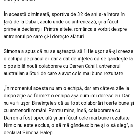
În această dimineață, sportiva de 32 de ani s-a întors în
țară de la Dubai, acolo unde se antrenează, și a făcut
primele declarații. Printre altele, românca a vorbit despre
antrenorul pe care și-l dorește alături.
Simona a spus că nu se așteaptă să îi fie ușor să-și creeze
o echipă pe placul ei, dar a dat de înțeles că se gândește la
o posibilă nouă colaborare cu Darren Cahill, antrenorul
australian alături de care a avut cele mai bune rezultate.
„În momentul acesta nu am o echipă, dar am câteva zile la
dispoziție să formez o echipă așa cum îmi doresc eu. Dar
nu va fi ușor. Bineînțeles că au fost colaborări foarte bune și
cu antrenorii români. Pentru mine, însă, colaborarea cu
Darren a fost specială și am făcut cele mai bune rezultate.
Nimic nu este exclus, o să mă gândesc bine și o să aleg", a
declarat Simona Halep.