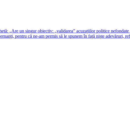
tă: „Are un singur obiectiv: „validarea” acuzațiilor politice nefondate 
anți, pentru că ne-am permis să le spunem în față niște adevăruri, refu