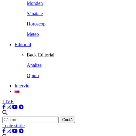
Monden
Sănătate
Horoscop
Meteo
Editorial
Back
Editorial
Analize
Opinii
Interviu
LIVE
Caută
după:
Toate stirile