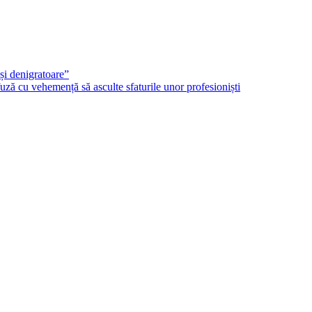
și denigratoare”
ză cu vehemență să asculte sfaturile unor profesioniști