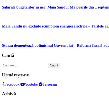
Salariile bugetarilor în aer! Maia Sandu: Majorările din 1 septemb
Maia Sandu nu exclude scumpirea energiei electrice – Tarifele ar.
Sturza demontează optimismul Guvernului – Reforma fiscală aduc
Caută
Caută
după:
Urmărește-ne
Facebook
Youtube
Telegram
Arhivă