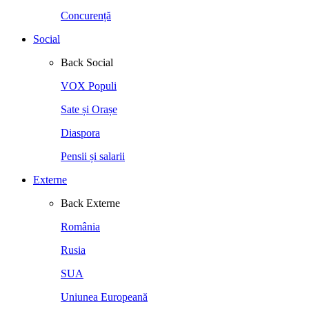
Concurență
Social
Back
Social
VOX Populi
Sate și Orașe
Diaspora
Pensii și salarii
Externe
Back
Externe
România
Rusia
SUA
Uniunea Europeană