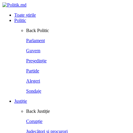
Toate știrile
Politic
Back
Politic
Parlament
Guvern
Președinție
Partide
Alegeri
Sondaje
Justiție
Back
Justiție
Corupție
Judecători și procurori