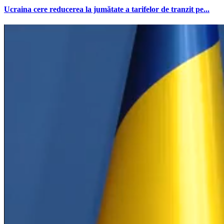
Ucraina cere reducerea la jumătate a tarifelor de tranzit pe...