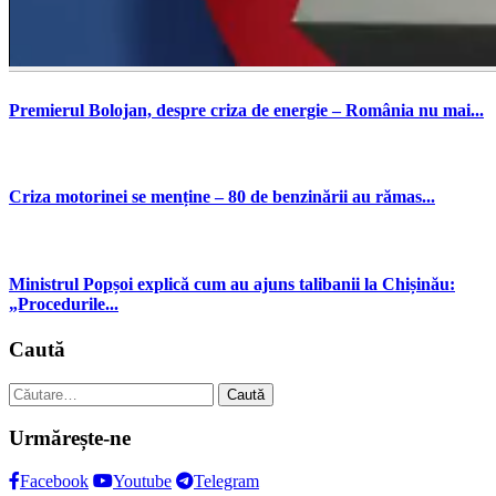
Premierul Bolojan, despre criza de energie – România nu mai...
Criza motorinei se menține – 80 de benzinării au rămas...
Ministrul Popșoi explică cum au ajuns talibanii la Chișinău:
„Procedurile...
Caută
Caută
după:
Urmărește-ne
Facebook
Youtube
Telegram