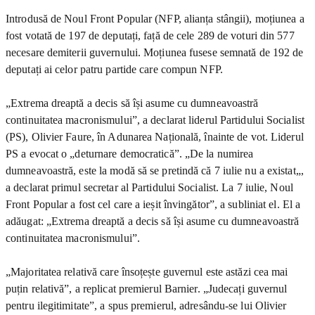
Introdusă de Noul Front Popular (NFP, alianța stângii), moțiunea a
fost votată de 197 de deputați, față de cele 289 de voturi din 577
necesare demiterii guvernului. Moțiunea fusese semnată de 192 de
deputați ai celor patru partide care compun NFP.
„Extrema dreaptă a decis să își asume cu dumneavoastră
continuitatea macronismului”, a declarat liderul Partidului Socialist
(PS), Olivier Faure, în Adunarea Națională, înainte de vot. Liderul
PS a evocat o „deturnare democratică”. „De la numirea
dumneavoastră, este la modă să se pretindă că 7 iulie nu a existat„,
a declarat primul secretar al Partidului Socialist. La 7 iulie, Noul
Front Popular a fost cel care a ieșit învingător”, a subliniat el. El a
adăugat: „Extrema dreaptă a decis să își asume cu dumneavoastră
continuitatea macronismului”.
„Majoritatea relativă care însoțește guvernul este astăzi cea mai
puțin relativă”, a replicat premierul Barnier. „Judecați guvernul
pentru ilegitimitate”, a spus premierul, adresându-se lui Olivier