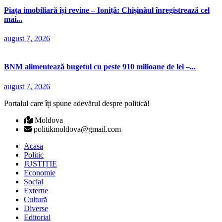
Piața imobiliară își revine – Ioniță: Chișinăul înregistrează cel
mai...
august 7, 2026
BNM alimentează bugetul cu peste 910 milioane de lei –...
august 7, 2026
Portalul care îți spune adevărul despre politică!
Moldova
politikmoldova@gmail.com
Acasa
Politic
JUSTIȚIE
Economie
Social
Externe
Cultură
Diverse
Editorial