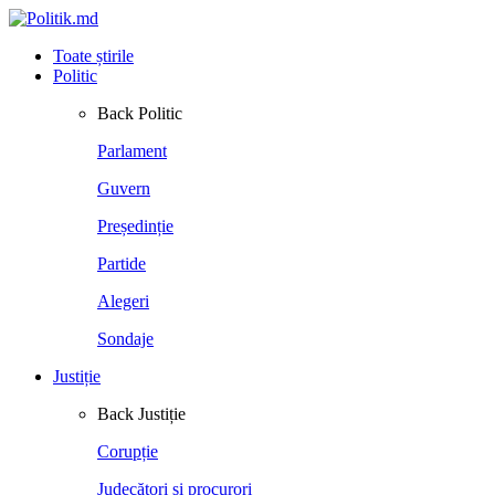
Toate știrile
Politic
Back
Politic
Parlament
Guvern
Președinție
Partide
Alegeri
Sondaje
Justiție
Back
Justiție
Corupție
Judecători și procurori