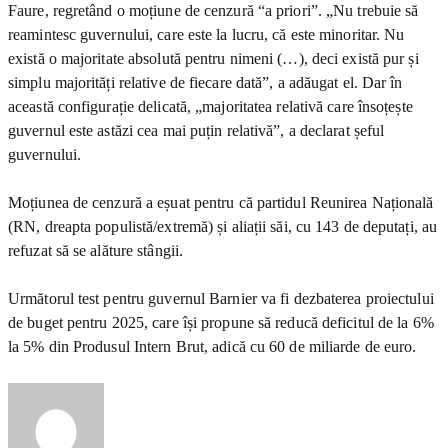
Faure, regretând o moțiune de cenzură “a priori”. „Nu trebuie să
reamintesc guvernului, care este la lucru, că este minoritar. Nu
există o majoritate absolută pentru nimeni (…), deci există pur și
simplu majorități relative de fiecare dată”, a adăugat el. Dar în
această configurație delicată, „majoritatea relativă care însoțește
guvernul este astăzi cea mai puțin relativă”, a declarat șeful
guvernului.
Moțiunea de cenzură a eșuat pentru că partidul Reunirea Națională
(RN, dreapta populistă/extremă) și aliații săi, cu 143 de deputați, au
refuzat să se alăture stângii.
Următorul test pentru guvernul Barnier va fi dezbaterea proiectului
de buget pentru 2025, care își propune să reducă deficitul de la 6%
la 5% din Produsul Intern Brut, adică cu 60 de miliarde de euro.