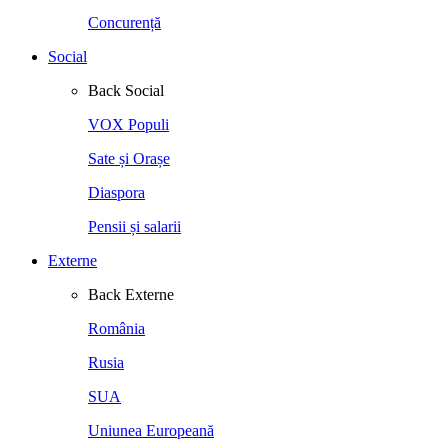
Concurență
Social
Back
Social
VOX Populi
Sate și Orașe
Diaspora
Pensii și salarii
Externe
Back
Externe
România
Rusia
SUA
Uniunea Europeană