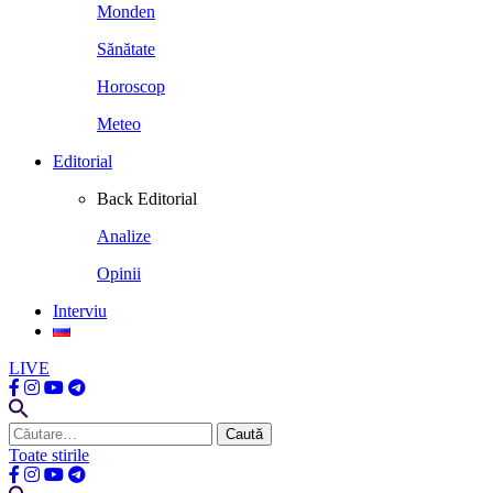
Monden
Sănătate
Horoscop
Meteo
Editorial
Back
Editorial
Analize
Opinii
Interviu
LIVE
Caută
după:
Toate stirile