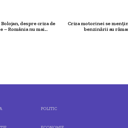
Bolojan, despre criza de
Criza motorinei se mențin
e – România nu mai...
benzinării au rămas.
A
POLITIC
ȚIE
ECONOMIE