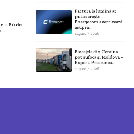
Factura la lumină ar
putea crește –
Energocom avertizează
e – 80 de
asupra...
..
august 7, 2026
Blocajele din Ucraina
pot sufoca și Moldova –
Expert: Presiunea...
august 7, 2026