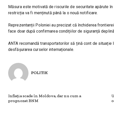
Măsura este motivată de riscurile de securitate apărute în co
restricția va fi menținută până la o nouă notificare.
Reprezentanții Poloniei au precizat că închiderea frontierei
face doar după confirmarea condițiilor de siguranță deplină
ANTA recomandă transportatorilor să țină cont de situație la pl
desfășurarea curselor internaționale.
POLITIK
Inflația scade în Moldova, dar nu cum a
U
prognozat BNM
o