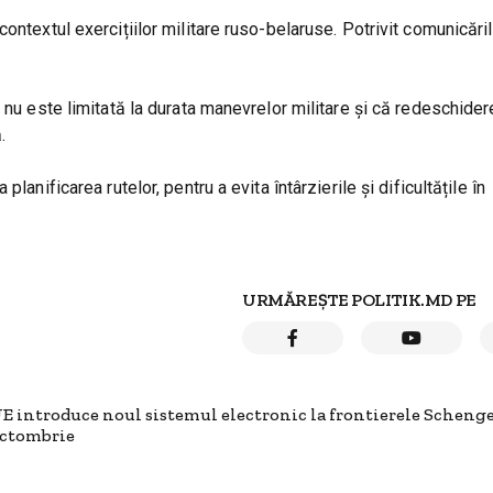
ntextul exercițiilor militare ruso-belaruse. Potrivit comunicărilo
 nu este limitată la durata manevrelor militare și că redeschide
.
anificarea rutelor, pentru a evita întârzierile și dificultățile în
URMĂREȘTE POLITIK.MD PE
E introduce noul sistemul electronic la frontierele Schenge
ctombrie