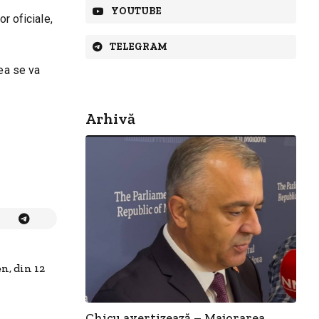
YOUTUBE
r oficiale,
TELEGRAM
rea se va
Arhivă
n, din 12
Chicu avertizează – Majorarea