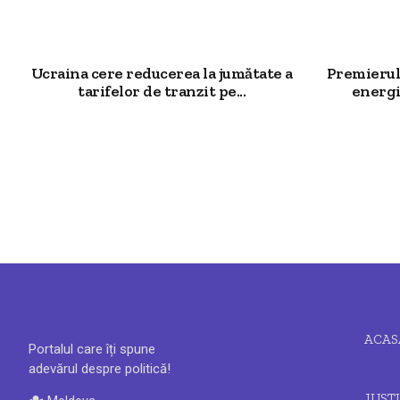
Ucraina cere reducerea la jumătate a
Premierul 
tarifelor de tranzit pe...
energi
ACAS
Portalul care îți spune
adevărul despre politică!
JUSTI