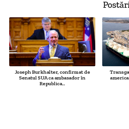
Postăr
Joseph Burkhalter, confirmat de
Transgaz
Senatul SUA ca ambasador în
american
Republica...