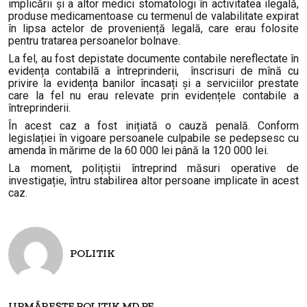
implicării și a altor medici stomatologi în activitatea ilegală,
produse medicamentoase cu termenul de valabilitate expirat
în lipsa actelor de proveniență legală, care erau folosite
pentru tratarea persoanelor bolnave.
La fel, au fost depistate documente contabile nereflectate în
evidența contabilă a întreprinderii, înscrisuri de mînă cu
privire la evidența banilor încasați și a serviciilor prestate
care la fel nu erau relevate prin evidențele contabile a
întreprinderii.
În acest caz a fost inițiată o cauză penală. Conform
legislației în vigoare persoanele culpabile se pedepsesc cu
amenda în mărime de la 60 000 lei până la 120 000 lei.
La moment, polițiștii întreprind măsuri operative de
investigație, întru stabilirea altor persoane implicate în acest
caz.
POLITIK
URMĂREȘTE POLITIK.MD PE