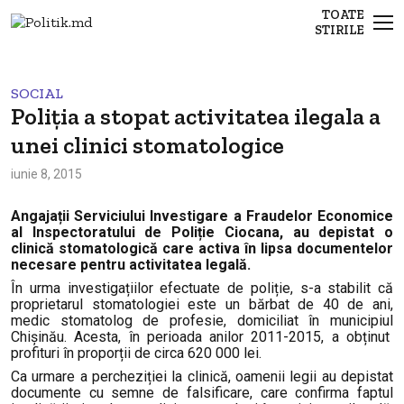
TOATE
STIRILE
SOCIAL
Poliția a stopat activitatea ilegala a
unei clinici stomatologice
iunie 8, 2015
Angajații Serviciului Investigare a Fraudelor Economice
al Inspectoratului de Poliție Ciocana, au depistat o
clinică stomatologică care activa în lipsa documentelor
necesare pentru activitatea legală.
În urma investigațiilor efectuate de poliție, s-a stabilit că
proprietarul stomatologiei este un bărbat de 40 de ani,
medic stomatolog de profesie, domiciliat în municipiul
Chișinău. Acesta, în perioada anilor 2011-2015, a obținut
profituri în proporții de circa 620 000 lei.
Ca urmare a percheziției la clinică, oamenii legii au depistat
documente cu semne de falsificare, care confirma faptul