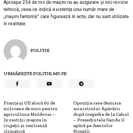
Aproape 254 de mii de mașini nu au asigurare și nici revizie
tehnică, ceea ce indică existența unui număr mare de
„mașini fantomă” care figurează în acte, dar nu sunt utilizate
în realitate.
POLITIK
URMĂREȘTE POLITIK.MD PE
Franța și UE alocă 60 de
Opoziția cere demisia
milioane de euro pentru
ministrului Apărării
agricultura Moldovei –
după tragedia de la Cahul
Investiții majore în
– Președintele Sandu îl
irigații și reziliență
apără pe Aantolie
climatică
Nosatîi