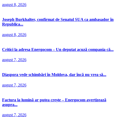
august 8, 2026
Joseph Burkhalter, confirmat de Senatul SUA ca ambasador în
Republica...
august 8, 2026
Critici la adresa Energocom – Un deputat acuză compania că...
august 7, 2026
Diaspora vede schimbări în Moldova, dar încă nu vrea să...
august 7, 2026
Factura la lumină ar putea crește – Energocom avertizează
asupra...
august 7, 2026