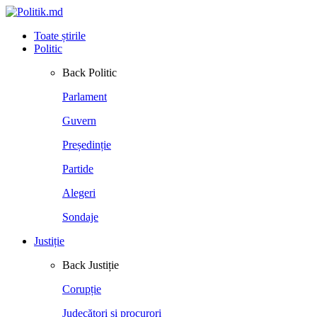
Toate știrile
Politic
Back
Politic
Parlament
Guvern
Președinție
Partide
Alegeri
Sondaje
Justiție
Back
Justiție
Corupție
Judecători și procurori