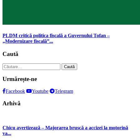
PLDM critică politica fiscală a Guvernului Tofan –
„Modernizare fiscală”...
Caută
Caută
după:
Urmărește-ne
Facebook
Youtube
Telegram
Arhivă
Chicu avertizează – Majorarea bruscă a accizei la motorină
va...