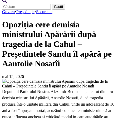
Caută
după:
Guvern
•
Președinție
•
Securitate
Opoziția cere demisia
ministrului Apărării după
tragedia de la Cahul –
Președintele Sandu îl apără pe
Aantolie Nosatîi
mai 15, 2026
Deputatul Partidului Nostru, Alexandr Berlinschii, a cerut din nou
demisia ministrului Apărării, Anatolie Nosatîi, după tragedia
produsă într-o unitate militară din Cahul, unde un adolescent de 16
ani a fost împușcat mortal, acuzând conducerea ministerului că ar
putea influența ancheta și criticând modul în care autoritățile au