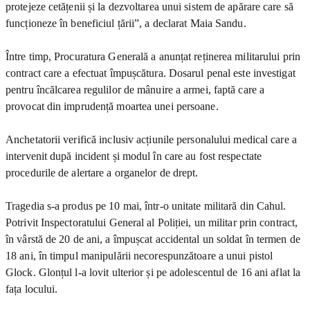
protejeze cetățenii și la dezvoltarea unui sistem de apărare care să
funcționeze în beneficiul țării”, a declarat Maia Sandu.
Între timp, Procuratura Generală a anunțat reținerea militarului prin
contract care a efectuat împușcătura. Dosarul penal este investigat
pentru încălcarea regulilor de mânuire a armei, faptă care a
provocat din imprudență moartea unei persoane.
Anchetatorii verifică inclusiv acțiunile personalului medical care a
intervenit după incident și modul în care au fost respectate
procedurile de alertare a organelor de drept.
Tragedia s-a produs pe 10 mai, într-o unitate militară din Cahul.
Potrivit Inspectoratului General al Poliției, un militar prin contract,
în vârstă de 20 de ani, a împușcat accidental un soldat în termen de
18 ani, în timpul manipulării necorespunzătoare a unui pistol
Glock. Glonțul l-a lovit ulterior și pe adolescentul de 16 ani aflat la
fața locului.