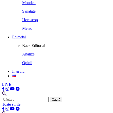
Monden
Sănătate
Horoscop
Meteo
Editorial
Back
Editorial
Analize
Opinii
Interviu
LIVE
Caută
după:
Toate stirile