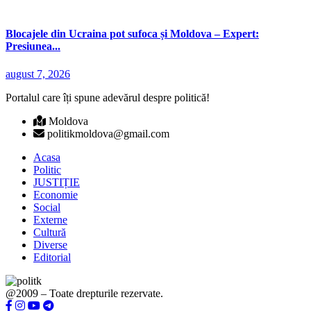
Blocajele din Ucraina pot sufoca și Moldova – Expert:
Presiunea...
august 7, 2026
Portalul care îți spune adevărul despre politică!
Moldova
politikmoldova@gmail.com
Acasa
Politic
JUSTIȚIE
Economie
Social
Externe
Cultură
Diverse
Editorial
@2009 – Toate drepturile rezervate.