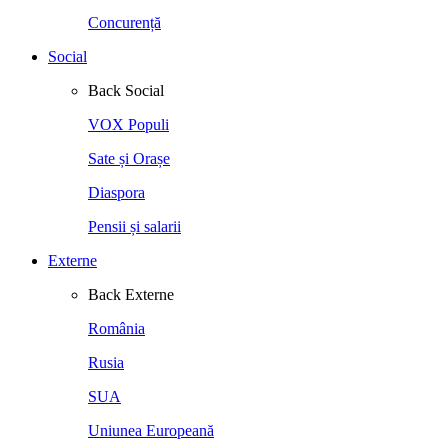
Concurență
Social
Back
Social
VOX Populi
Sate și Orașe
Diaspora
Pensii și salarii
Externe
Back
Externe
România
Rusia
SUA
Uniunea Europeană