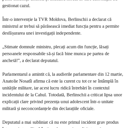
gestionat cazul.
Într-o intervenție la TVR Moldova, Berlinschii a declarat că
ministrul ar trebui să părăsească imediat funcția pentru a permite
desfășurarea unei investigații independente.
„Stimate domnule ministru, plecați acum din funcție, lăsați
persoanele responsabile să-și facă bine munca pe partea de
anchetă!”, a declarat deputatul.
Parlamentarul a amintit că, la audierile parlamentare din 12 martie,
Anatolie Nosatîi afirma că este la curent cu tot ce se întâmplă în
unitățile militare, iar acest lucru ridică întrebări în contextul
incidentului de la Cahul. Totodată, Berlinschii a criticat lipsa unor
explicații clare privind prezența unui adolescent într-o unitate
militară și neconcordanțele din declarațiile oficiale.
Deputatul a mai subliniat că nu este primul incident grav produs