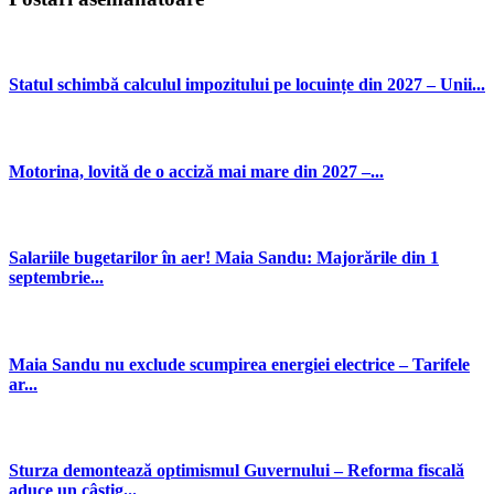
Statul schimbă calculul impozitului pe locuințe din 2027 – Unii...
Motorina, lovită de o acciză mai mare din 2027 –...
Salariile bugetarilor în aer! Maia Sandu: Majorările din 1
septembrie...
Maia Sandu nu exclude scumpirea energiei electrice – Tarifele
ar...
Sturza demontează optimismul Guvernului – Reforma fiscală
aduce un câștig...