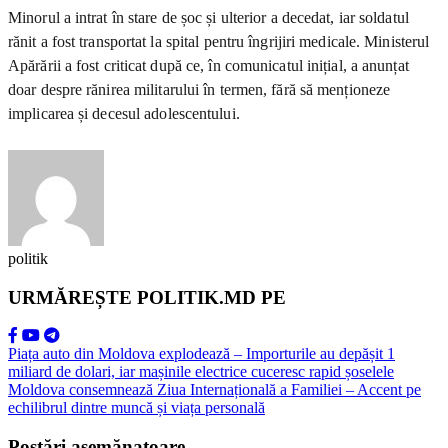
Minorul a intrat în stare de șoc și ulterior a decedat, iar soldatul
rănit a fost transportat la spital pentru îngrijiri medicale. Ministerul
Apărării a fost criticat după ce, în comunicatul inițial, a anunțat
doar despre rănirea militarului în termen, fără să menționeze
implicarea și decesul adolescentului.
politik
URMĂREȘTE POLITIK.MD PE
Piața auto din Moldova explodează – Importurile au depășit 1
miliard de dolari, iar mașinile electrice cuceresc rapid șoselele
Moldova consemnează Ziua Internațională a Familiei – Accent pe
echilibrul dintre muncă și viața personală
Postări asemănatoare