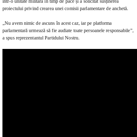
într-o unitate militară în timp de pace și a solicitat susținerea
proiectului privind crearea unei comisii parlamentare de anchetă.
„Nu avem nimic de ascuns în acest caz, iar pe platforma
parlamentară urmează să fie audiate toate persoanele responsabile”,
a spus reprezentantul Partidului Nostru.