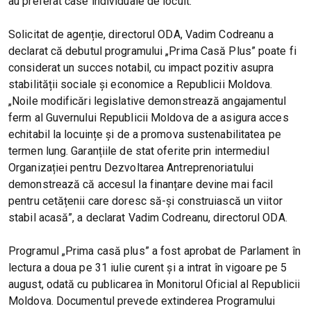
au preferat case individuale de locuit.
Solicitat de agenție, directorul ODA, Vadim Codreanu a
declarat că debutul programului „Prima Casă Plus” poate fi
considerat un succes notabil, cu impact pozitiv asupra
stabilității sociale și economice a Republicii Moldova.
„Noile modificări legislative demonstrează angajamentul
ferm al Guvernului Republicii Moldova de a asigura acces
echitabil la locuințe și de a promova sustenabilitatea pe
termen lung. Garanțiile de stat oferite prin intermediul
Organizației pentru Dezvoltarea Antreprenoriatului
demonstrează că accesul la finanțare devine mai facil
pentru cetățenii care doresc să-și construiască un viitor
stabil acasă”, a declarat Vadim Codreanu, directorul ODA.
Programul „Prima casă plus” a fost aprobat de Parlament în
lectura a doua pe 31 iulie curent și a intrat în vigoare pe 5
august, odată cu publicarea în Monitorul Oficial al Republicii
Moldova. Documentul prevede extinderea Programului