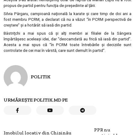
propus de partid pentru funcţia de preşedinte al ţării.
Silvia Pârgaru, campioană naţională la karate şi care timp de doi ani a
fost membru PCRM, a declarat că nu a văzut “în PCRM perspectivă de
creştere” şi a hotărât să iasă din partid.
Bâstriţchi a mai spus că şi alţi membri ai filialei de la Sângera
împărtăşesc aceleaşi idei, dar “deocamdată au frică să iasă din partid”.
Acesta a mai spus că “în PCRM toate întrebările şi deciziile sunt
controlate de cei mai în vârstă, care sunt demult în partid”.
POLITIK
URMĂREȘTE POLITIK.MD PE
PPR nu
Imobilul locativ din Chişinău