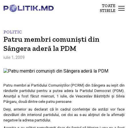
TOATE
STIRILE
POLITIC
Patru membri comunişti din
Sângera aderă la PDM
iulie 1, 2009
Patru membri ai Partidului Comuniştilor (PCRM) din Sângera au ieşit din
rândurile partidului pentru a putea adera la Partidul Democrat (PDM).
Anunţul a fost făcut miercuri, 1 iulie, de Veaceslav Bâstriţchi şi Silvia
Pârgaru, două dintre cele patru persoane.
Deşi, anterior au declarat că în cadrul conferinţei de astăzi vor face
dezvăluiri din interiorul partidului, cei doi au s-au abţinut de la afirmaţii
negative la adresa partidului.
Aceştia s-au arătat nemulţumiţi doar de faptul că Marian Lupu nu a fost