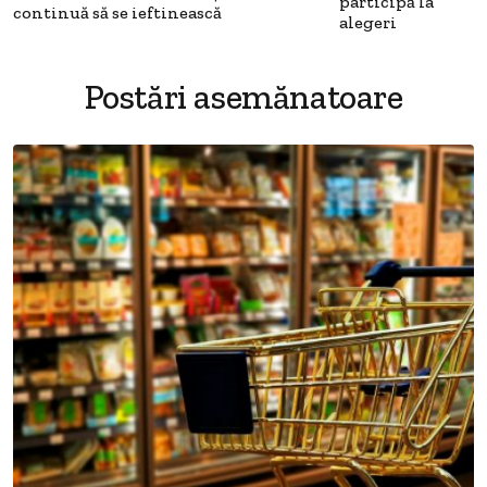
participă la
continuă să se ieftinească
alegeri
Postări asemănatoare