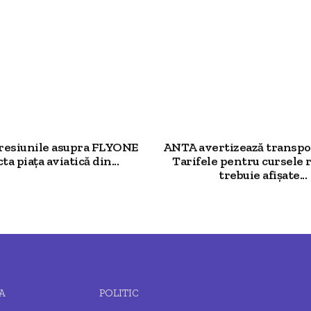
resiunile asupra FLYONE
ANTA avertizează transpor
ta piața aviatică din...
Tarifele pentru cursele 
trebuie afișate...
A
POLITIC