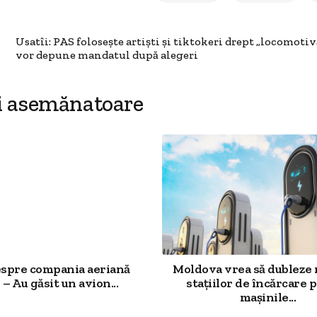
Usatîi: PAS folosește artiști și tiktokeri drept „locomotivă
vor depune mandatul după alegeri
i asemănatoare
espre compania aeriană
Moldova vrea să dubleze
 – Au găsit un avion...
stațiilor de încărcare 
mașinile...