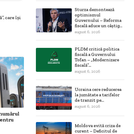
Sturza demontează
optimismul
”, care își
Guvernului – Reforma
fiscală aduce un câștig...
august 6, 2026
PLDM critică politica
fiscală a Guvernului
Tofan – „Modernizare
fiscală”...
august 6, 2026
Ucraina cere reducerea
la jumătate a tarifelor
de tranzit pe...
august 6, 2026
 numărul
pentru
Moldova evită criza de
curent – Deficitul de