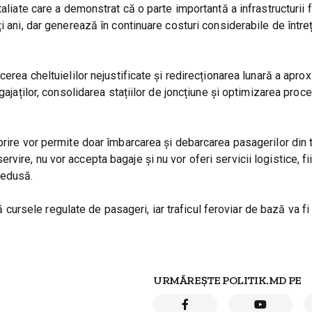
taliate care a demonstrat că o parte importantă a infrastructurii 
i ani, dar generează în continuare costuri considerabile de întreț
erea cheltuielilor nejustificate și redirecționarea lunară a apro
gajaților, consolidarea stațiilor de joncțiune și optimizarea proc
prire vor permite doar îmbarcarea și debarcarea pasagerilor din t
ire, nu vor accepta bagaje și nu vor oferi servicii logistice, fi
redusă.
sele regulate de pasageri, iar traficul feroviar de bază va fi 
URMĂREȘTE POLITIK.MD PE