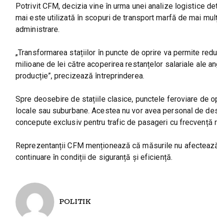
Potrivit CFM, decizia vine în urma unei analize logistice de
mai este utilizată în scopuri de transport marfă de mai mulț
administrare.
„Transformarea stațiilor în puncte de oprire va permite reduc
milioane de lei către acoperirea restanțelor salariale ale an
producție”, precizează întreprinderea.
Spre deosebire de stațiile clasice, punctele feroviare de o
locale sau suburbane. Acestea nu vor avea personal de deserv
concepute exclusiv pentru trafic de pasageri cu frecvență 
Reprezentanții CFM menționează că măsurile nu afectează cur
continuare în condiții de siguranță și eficiență.
POLITIK