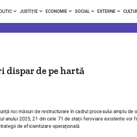
OLITIC
JUSTIȚIE
ECONOMIE
SOCIAL
EXTERNE
CULTU
i dispar de pe hartă
unță noi măsuri de restructurare în cadrul procesului amplu de 
șitul anului 2025, 21 din cele 71 de stații feroviare existente vor f
trategii de eficientizare operațională.