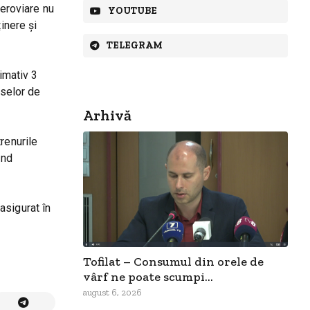
feroviare nu
YOUTUBE
inere și
TELEGRAM
ximativ 3
eselor de
Arhivă
renurile
ind
asigurat în
Tofilat – Consumul din orele de
vârf ne poate scumpi...
august 6, 2026