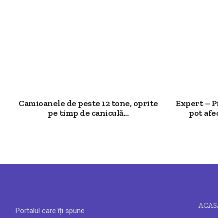
Camioanele de peste 12 tone, oprite
Expert – P
pe timp de caniculă...
pot afec
ACAS
Portalul care îți spune