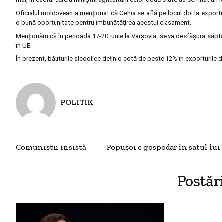
Oficialul moldovean a menţionat că Cehia se află pe locul doi la export
o bună oportunitate pentru îmbunătăţirea acestui clasament.
Menţionăm că în perioada 17-20 iunie la Varşovia, se va desfăşura săpt
în UE.
În prezent, băuturile alcoolice deţin o cotă de peste 12% în exporturile
POLITIK
Comuniștii insistă
Popuşoi e gospodar în satul lui
Postăr