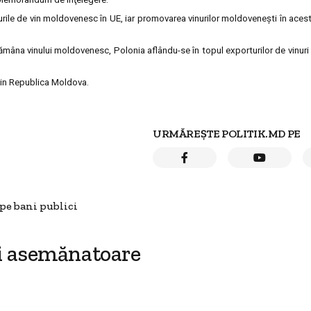
urile de vin moldovenesc în UE, iar promovarea vinurilor moldoveneşti în acest
ămâna vinului moldovenesc, Polonia aflându-se în topul exporturilor de vinur
 din Republica Moldova.
URMĂREȘTE POLITIK.MD PE
 pe bani publici
i asemănatoare