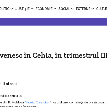
OLITIC
JUSTIȚIE
ECONOMIE
SOCIAL
EXTERNE
CULTU
nesc în Cehia, în trimestrul III
l III a anului 2010.
Valeriu Cosarciuc
are din R. Moldova,
în cadrul unei conferinţe de presă organiz
un Memorandum de Înţelegere.