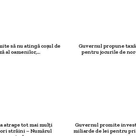
mite să nu atingă coșul de
Guvernul propune taxă
ză al oamenilor,...
pentru jocurile de noro
 atrage tot mai mulți
Guvernul promite investi
ori străini – Numărul
miliarde de lei pentru prim