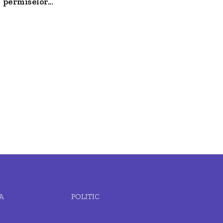
permiselor...
A
POLITIC