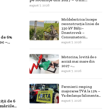
august 7, 2026
Moldelectrica începe
reconstrucția liniei de
330 kV Bălți–
Dnestrovsk –
 de 6%
Consumatorii...
c –...
august 7, 2026
Motorina, lovită de o
acciză mai mare din
2027 –...
august 7, 2026
Fermierii resping
majorarea TVA la 12% –
Va declanșa falimente...
ții de 6
august 7, 2026
ăriile...