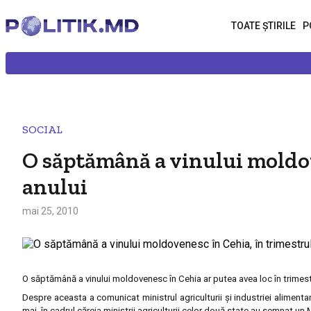
TOATE ȘTIRILE
P
SOCIAL
O săptămână a vinului moldove
anului
mai 25, 2010
O săptămână a vinului moldovenesc în Cehia ar putea avea loc în trimestru
Despre aceasta a comunicat ministrul agriculturii şi industriei aliment
mai, în cadrul căreia miniştrii agriculturii celor două state au semnat 