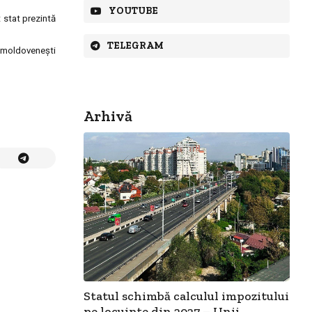
YOUTUBE
 stat prezintă
TELEGRAM
i moldoveneşti
Arhivă
Statul schimbă calculul impozitului
pe locuințe din 2027 – Unii...