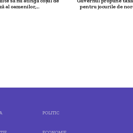
mite să nu atingă coșul de
Guvernul propune taxă
ză al oamenilor,...
pentru jocurile de noro
A
POLITIC
ȚIE
ECONOMIE