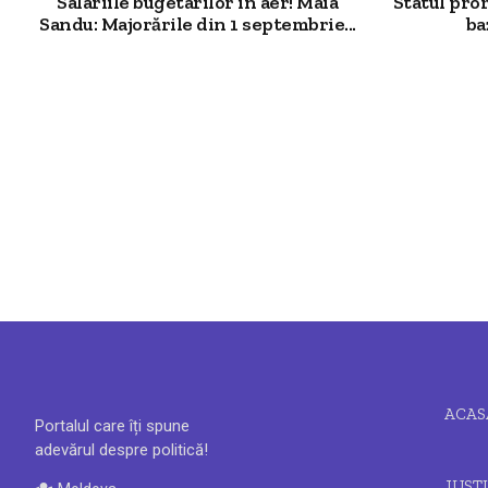
Salariile bugetarilor în aer! Maia
Statul pro
Sandu: Majorările din 1 septembrie...
ba
ACAS
Portalul care îți spune
adevărul despre politică!
JUSTI