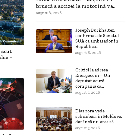
bruscă a accizei la motorină va...
august 8, 2026
Joseph Burkhalter,
confirmat de Senatul
SUA ca ambasador în
Republica...
 scut
august 8, 2026
alse –
Critici la adresa
Energocom – Un
deputat acuză
compania că...
august 7, 2026
Diaspora vede
schimbări în Moldova,
dar încă nu vrea să...
august 7, 2026