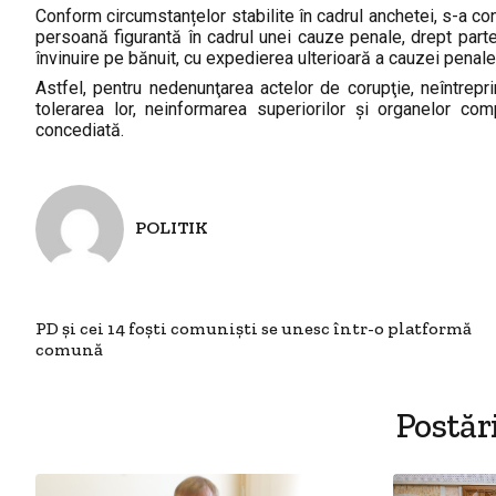
Conform circumstanțelor stabilite în cadrul anchetei, s-a co
persoană figurantă în cadrul unei cauze penale, drept part
învinuire pe bănuit, cu expedierea ulterioară a cauzei penale
Astfel, pentru nedenunţarea actelor de corupţie, neîntrep
tolerarea lor, neinformarea superiorilor şi organelor c
concediată.
POLITIK
PD și cei 14 foști comuniști se unesc într-o platformă
comună
Postăr