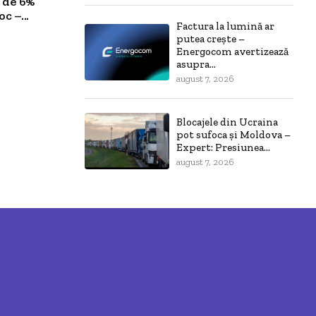
 de 6%
c –...
Factura la lumină ar
putea crește –
Energocom avertizează
asupra...
august 7, 2026
Blocajele din Ucraina
pot sufoca și Moldova –
Expert: Presiunea...
august 7, 2026