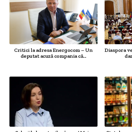
Critici la adresa Energocom – Un
Diaspora v
deputat acuză compania că...
dar