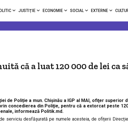
OLITIC
JUSTIȚIE
ECONOMIE
SOCIAL
EXTERNE
CULTU
uită că a luat 120 000 de lei ca s
ției de Poliție a mun. Chișinău a IGP al MAI, ofiţer superior 
 prin concedierea din Poliţie, pentru că a extorcat peste 120
penale, informează Politik.md.
 de serviciu desfășurată pe numele acesteia, de ofițerii Direcție