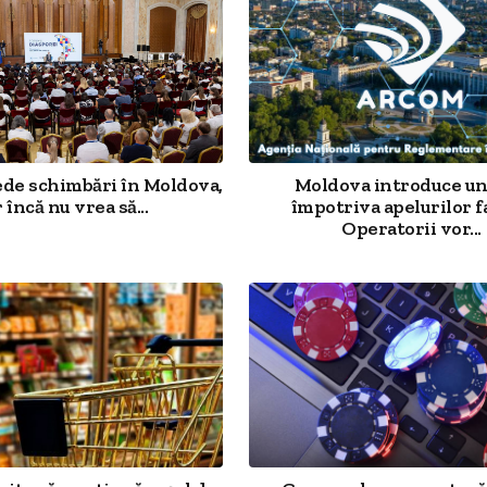
ede schimbări în Moldova,
Moldova introduce un
 încă nu vrea să...
împotriva apelurilor f
Operatorii vor...