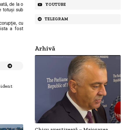
ată, de la o
YOUTUBE
e totuși sub
TELEGRAM
corupţie, cu
ista a fost
Arhivă
cident
Chicu avertizează – Majorarea