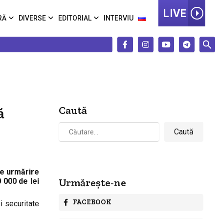
LIVE
RĂ
DIVERSE
EDITORIAL
INTERVIU
ă
Caută
Caută
după:
de urmărire
Urmărește-ne
 000 de lei
FACEBOOK
i securitate