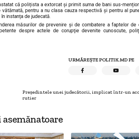
nstatat că polițista a extorcat și primit suma de bani sus-mențion
e vătămată, pentru a nu clasa cauza respectivă și pentru al pun
 în instanța de judecată.
rinderea măsurilor de prevenire şi de combatere a faptelor de 
ompetente despre actele de corupţie devenite cunoscute, poliț
URMĂREȘTE POLITIK.MD PE
Președintele unei judecătorii, implicat într-un ac
rutier
i asemănatoare