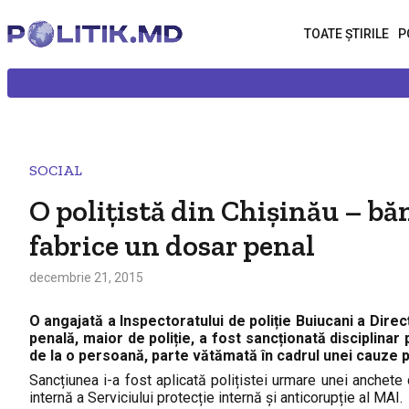
TOATE ȘTIRILE
P
SOCIAL
O polițistă din Chișinău – băn
fabrice un dosar penal
decembrie 21, 2015
O angajată a Inspectoratului de poliție Buiucani a Direc
penală, maior de poliție, a fost sancționată disciplinar
de la o persoană, parte vătămată în cadrul unei cauze 
Sancțiunea i-a fost aplicată polițistei urmare unei anchete
internă a Serviciului protecție internă și anticorupție al MAI.