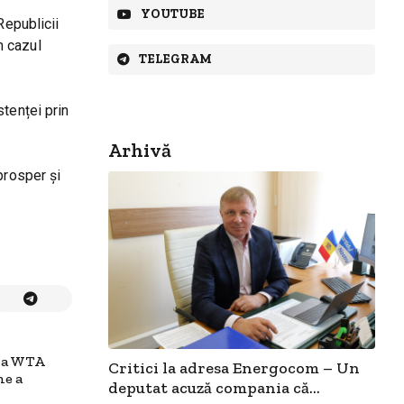
YOUTUBE
Republicii
n cazul
TELEGRAM
tenței prin
Arhivă
prosper și
la WTA
Critici la adresa Energocom – Un
ne a
deputat acuză compania că...