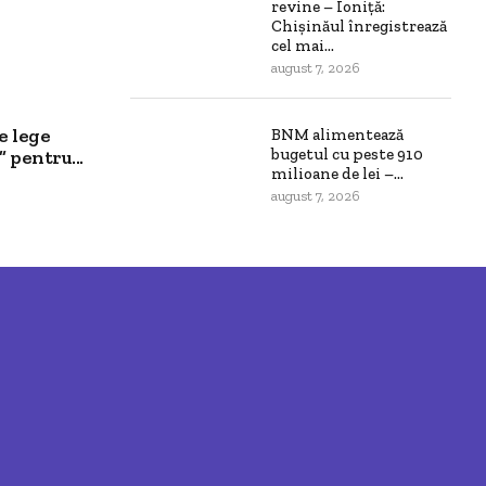
revine – Ioniță:
Chișinăul înregistrează
cel mai...
august 7, 2026
e lege
BNM alimentează
bugetul cu peste 910
pentru...
milioane de lei –...
august 7, 2026