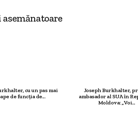
i asemănatoare
rkhalter, cu un pas mai
Joseph Burkhalter, p
ape de funcția de...
ambasador al SUA în Re
Moldova: „Voi...