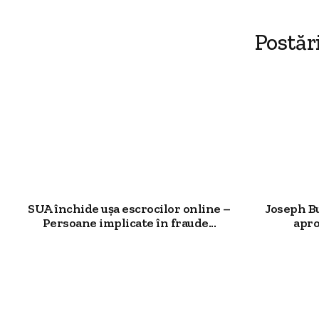
Postăr
SUA închide ușa escrocilor online –
Joseph Bu
Persoane implicate în fraude...
apro