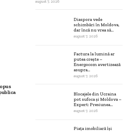
august 7, 2026
Diaspora vede
schimbări în Moldova,
dar încă nu vrea să...
august 7, 2026
Factura la lumină ar
putea crește –
Energocom avertizează
asupra...
august 7, 2026
ropus
publica
Blocajele din Ucraina
pot sufoca și Moldova –
Expert: Presiunea...
august 7, 2026
Piața imobiliară își