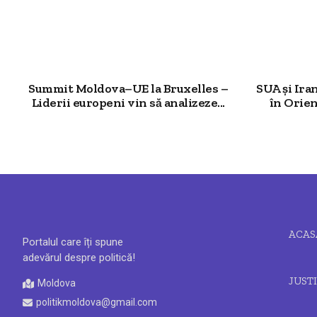
Summit Moldova–UE la Bruxelles –
SUA și Ira
Liderii europeni vin să analizeze...
în Orient
ACAS
Portalul care îți spune
adevărul despre politică!
JUSTI
Moldova
politikmoldova@gmail.com