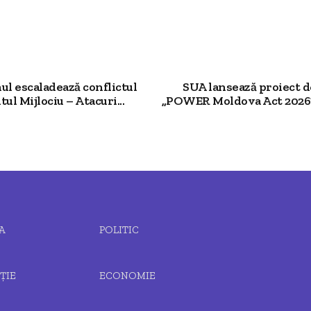
nul escaladează conflictul
SUA lansează proiect d
ul Mijlociu – Atacuri...
„POWER Moldova Act 2026” 
A
POLITIC
ȚIE
ECONOMIE