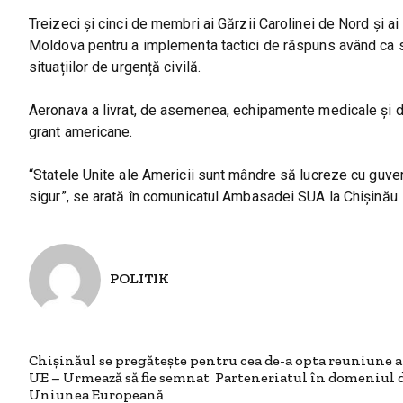
Treizeci și cinci de membri ai Gărzii Carolinei de Nord și a
Moldova pentru a implementa tactici de răspuns având ca sc
situațiilor de urgență civilă.
Aeronava a livrat, de asemenea, echipamente medicale și de 
grant americane.
“Statele Unite ale Americii sunt mândre să lucreze cu guver
sigur”, se arată în comunicatul Ambasadei SUA la Chișinău.
POLITIK
Chișinăul se pregătește pentru cea de-a opta reuniune a
UE – Urmează să fie semnat Parteneriatul în domeniul d
Uniunea Europeană