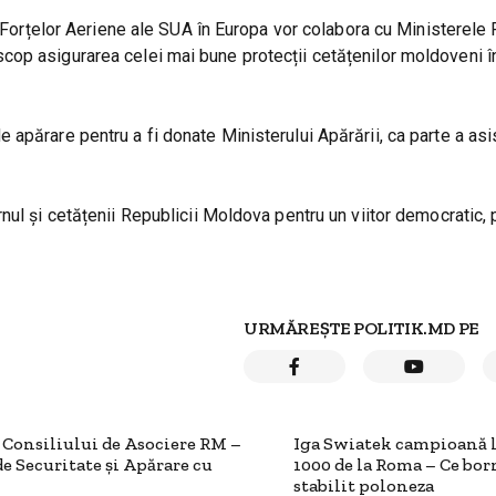
i Forțelor Aeriene ale SUA în Europa vor colabora cu Ministerele 
op asigurarea celei mai bune protecții cetățenilor moldoveni î
apărare pentru a fi donate Ministerului Apărării, ca parte a asis
nul și cetățenii Republicii Moldova pentru un viitor democratic, 
URMĂREȘTE POLITIK.MD PE
 Consiliului de Asociere RM –
Iga Swiatek campioană 
e Securitate și Apărare cu
1000 de la Roma – Ce bor
stabilit poloneza