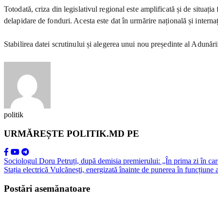
Totodată, criza din legislativul regional este amplificată și de situaț
delapidare de fonduri. Acesta este dat în urmărire națională și interna
Stabilirea datei scrutinului și alegerea unui nou președinte al Adunări
politik
URMĂREȘTE POLITIK.MD PE
Sociologul Doru Petruți, după demisia premierului: „În prima zi în care
Stația electrică Vulcănești, energizată înainte de punerea în funcțiune 
Postări asemănatoare