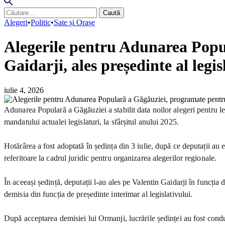
Caută
după:
Alegeri
•
Politic
•
Sate și Orașe
Alegerile pentru Adunarea Popu
Gaidarji, ales președinte al legis
iulie 4, 2026
Adunarea Populară a Găgăuziei a stabilit data noilor alegeri pentru le
mandatului actualei legislaturi, la sfârșitul anului 2025.
Hotărârea a fost adoptată în ședința din 3 iulie, după ce deputații au
referitoare la cadrul juridic pentru organizarea alegerilor regionale.
În aceeași ședință, deputații l-au ales pe Valentin Gaidarji în funcția
demisia din funcția de președinte interimar al legislativului.
După acceptarea demisiei lui Ormanji, lucrările ședinței au fost cond