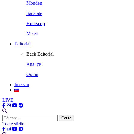
Monden
Sănătate
Horoscop
Meteo
Editorial
Back
Editorial
Analize
Opinii
Interviu
LIVE
Caută
după:
Toate stirile