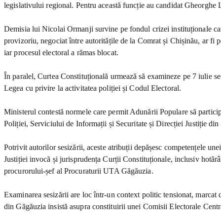
legislativului regional. Pentru această funcție au candidat Gheorghe L
Demisia lui Nicolai Ormanji survine pe fondul crizei instituționale ca
provizoriu, negociat între autoritățile de la Comrat și Chișinău, ar fi 
iar procesul electoral a rămas blocat.
În paralel, Curtea Constituțională urmează să examineze pe 7 iulie ses
Legea cu privire la activitatea poliției și Codul Electoral.
Ministerul contestă normele care permit Adunării Populare să participe
Poliției, Serviciului de Informații și Securitate și Direcției Justiție di
Potrivit autorilor sesizării, aceste atribuții depășesc competențele une
Justiției invocă și jurisprudența Curții Constituționale, inclusiv hotă
procurorului-șef al Procuraturii UTA Găgăuzia.
Examinarea sesizării are loc într-un context politic tensionat, marcat 
din Găgăuzia insistă asupra constituirii unei Comisii Electorale Centra