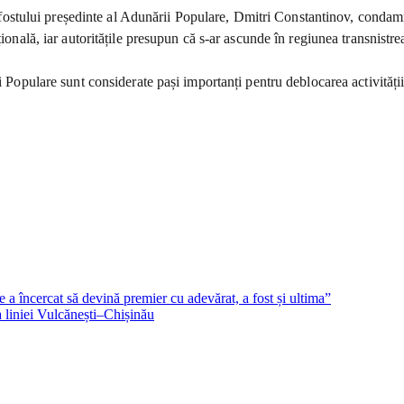
ia fostului președinte al Adunării Populare, Dmitri Constantinov, condam
țională, iar autoritățile presupun că s-ar ascunde în regiunea transnistre
i Populare sunt considerate pași importanți pentru deblocarea activității
 a încercat să devină premier cu adevărat, a fost și ultima”
a liniei Vulcănești–Chișinău