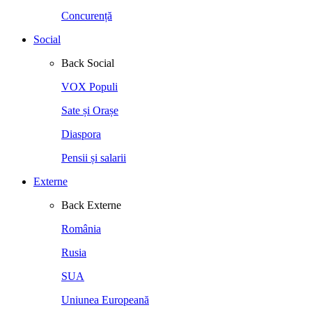
Concurență
Social
Back
Social
VOX Populi
Sate și Orașe
Diaspora
Pensii și salarii
Externe
Back
Externe
România
Rusia
SUA
Uniunea Europeană