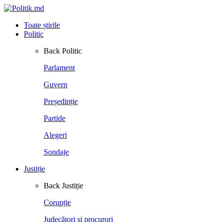
Toate știrile
Politic
Back
Politic
Parlament
Guvern
Președinție
Partide
Alegeri
Sondaje
Justiție
Back
Justiție
Corupție
Judecători și procurori