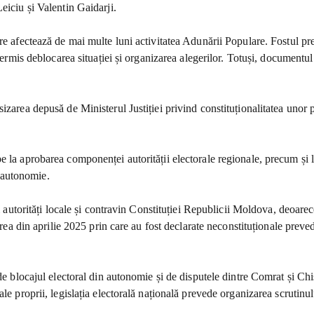
eiciu și Valentin Gaidarji.
re afectează de mai multe luni activitatea Adunării Populare. Fostul pr
permis deblocarea situației și organizarea alegerilor. Totuși, documentul
izarea depusă de Ministerul Justiției privind constituționalitatea unor p
 la aprobarea componenței autorității electorale regionale, precum și la
n autonomie.
i autorități locale și contravin Constituției Republicii Moldova, deoarec
rârea din aprilie 2025 prin care au fost declarate neconstituționale prev
de blocajul electoral din autonomie și de disputele dintre Comrat și Chiș
le proprii, legislația electorală națională prevede organizarea scrutinul