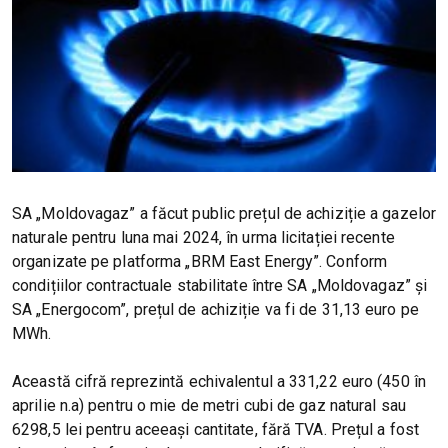
SA „Moldovagaz” a făcut public prețul de achiziție a gazelor
naturale pentru luna mai 2024, în urma licitației recente
organizate pe platforma „BRM East Energy”. Conform
condițiilor contractuale stabilitate între SA „Moldovagaz” și
SA „Energocom”, prețul de achiziție va fi de 31,13 euro pe
MWh.
Această cifră reprezintă echivalentul a 331,22 euro (450 în
aprilie n.a) pentru o mie de metri cubi de gaz natural sau
6298,5 lei pentru aceeași cantitate, fără TVA. Prețul a fost