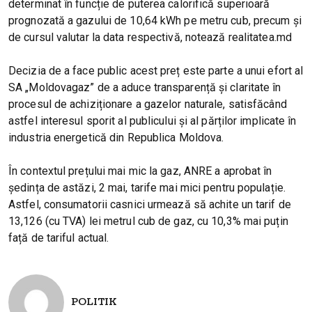
determinat în funcție de puterea calorifică superioară
prognozată a gazului de 10,64 kWh pe metru cub, precum și
de cursul valutar la data respectivă, notează realitatea.md
Decizia de a face public acest preț este parte a unui efort al
SA „Moldovagaz” de a aduce transparență și claritate în
procesul de achiziționare a gazelor naturale, satisfăcând
astfel interesul sporit al publicului și al părților implicate în
industria energetică din Republica Moldova.
În contextul prețului mai mic la gaz, ANRE a aprobat în
ședința de astăzi, 2 mai, tarife mai mici pentru populație.
Astfel, consumatorii casnici urmează să achite un tarif de
13,126 (cu TVA) lei metrul cub de gaz, cu 10,3% mai puțin
față de tariful actual.
POLITIK