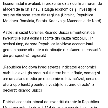
Economistul a evaluat, în prezentarea sa de la un forum de
afaceri de la Chisinău, situația economică și investițiile
străine din șase state din regiune (Ucraina, Republica
Moldova, România, Serbia, Kosovo și Macedonia de Nord).
Astfel, în cazul Ucrainei, Ricardo Giucci a mentionat că
investițiile sunt acum riscante din cauza razboiului. În
același timp, despre Republica Moldova economistul
german spune că este o destinație de afaceri interesantă
din perspectivă regională.
„Republica Moldova înregistrează indicatori economici
stabili la evoluția produsului intern brut, inflație, comerț și
are un salariu mediu pe economie relativ scăzut, ceea ce
oferă oportunități pentru investițiile străine directe", a
declarat Ricardo Giucci.
Potrivit acestuia, stocul de investiții directe în Republica
Moldova este de doar 2.114 dolari pe cap de locuitor în