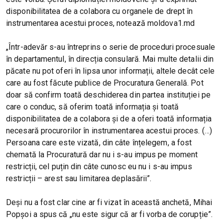
disponibilitatea de a colabora cu organele de drept în
instrumentarea acestui proces, notează moldova1.md
„Într-adevăr s-au întreprins o serie de proceduri procesuale
în departamentul, în direcția consulară. Mai multe detalii din
păcate nu pot oferi în lipsa unor informații, altele decât cele
care au fost făcute publice de Procuratura Generală. Pot
doar să confirm toată deschiderea din partea instituției pe
care o conduc, să oferim toată informația și toată
disponibilitatea de a colabora și de a oferi toată informația
necesară procurorilor în instrumentarea acestui proces. (…)
Persoana care este vizată, din câte înțelegem, a fost
chemată la Procuratură dar nu i s-au impus pe moment
restricții, cel puțin din câte cunosc eu nu i s-au impus
restricții – arest sau limitarea deplasării”.
Deși nu a fost clar cine ar fi vizat în această anchetă, Mihai
Popșoi a spus că „nu este sigur că ar fi vorba de corupție”.