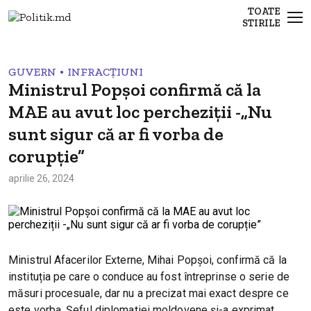
TOATE
STIRILE
•
GUVERN
INFRACȚIUNI
Ministrul Popșoi confirmă că la
MAE au avut loc percheziții -„Nu
sunt sigur că ar fi vorba de
corupție”
aprilie 26, 2024
Ministrul Afacerilor Externe, Mihai Popșoi, confirmă că la
instituția pe care o conduce au fost întreprinse o serie de
măsuri procesuale, dar nu a precizat mai exact despre ce
este vorba. Șeful diplomației moldovene și-a exprimat