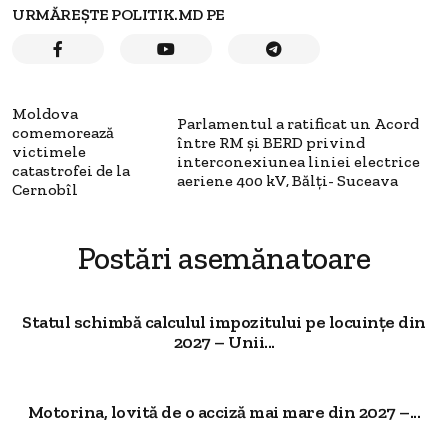
URMĂREȘTE POLITIK.MD PE
Moldova
Parlamentul a ratificat un Acord
comemorează
între RM și BERD privind
victimele
interconexiunea liniei electrice
catastrofei de la
aeriene 400 kV, Bălți- Suceava
Cernobîl
Postări asemănatoare
Statul schimbă calculul impozitului pe locuințe din
2027 – Unii...
Motorina, lovită de o acciză mai mare din 2027 –...