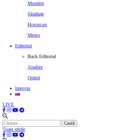
Monden
Sănătate
Horoscop
Meteo
Editorial
Back
Editorial
Analize
Opinii
Interviu
LIVE
Caută
după:
Toate stirile