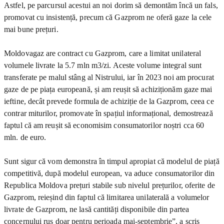
Astfel, pe parcursul acestui an noi dorim să demontăm încă un fals,
promovat cu insistență, precum că Gazprom ne oferă gaze la cele
mai bune prețuri.
Moldovagaz are contract cu Gazprom, care a limitat unilateral
volumele livrate la 5.7 mln m3/zi. Aceste volume integral sunt
transferate pe malul stâng al Nistrului, iar în 2023 noi am procurat
gaze de pe piața europeană, și am reușit să achiziționăm gaze mai
ieftine, decât prevede formula de achiziție de la Gazprom, ceea ce
contrar miturilor, promovate în spațiul informațional, demostrează
faptul că am reușit să economisim consumatorilor noștri cca 60
mln. de euro.
Sunt sigur că vom demonstra în timpul apropiat că modelul de piață
competitivă, după modelul european, va aduce consumatorilor din
Republica Moldova prețuri stabile sub nivelul prețurilor, oferite de
Gazprom, reieșind din faptul că limitarea unilaterală a volumelor
livrate de Gazprom, ne lasă cantități disponibile din partea
concernului rus doar pentru perioada mai-septembrie”, a scris