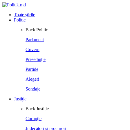
Toate știrile
Politic
Back
Politic
Parlament
Guvern
Președinție
Partide
Alegeri
Sondaje
Justiție
Back
Justiție
Corupție
Judecători și procurori