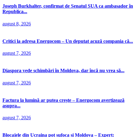
Joseph Burkhalter, confirmat de Senatul SUA ca ambasador în
Republica...
august 8, 2026
Critici la adresa Energocom – Un deputat acuză compania că...
august 7, 2026
Diaspora vede schimbări în Moldova, dar încă nu vrea să...
august 7, 2026
Factura la lumină ar putea crește – Energocom avertizează
asupra...
august 7, 2026
Blocajele din Ucraina pot sufoca și Moldova – Expert: