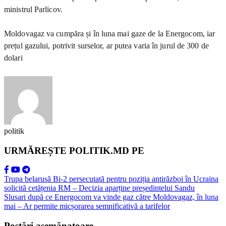
ministrul Parlicov.
Moldovagaz va cumpăra și în luna mai gaze de la Energocom, iar
prețul gazului, potrivit surselor, ar putea varia în jurul de 300 de
dolari
politik
URMĂREȘTE POLITIK.MD PE
Trupa belarusă Bi-2 persecutată pentru poziția antirăzboi în Ucraina
solicită cetățenia RM – Decizia aparține președintelui Sandu
Slusari după ce Energocom va vinde gaz către Moldovagaz, în luna
mai – Ar permite micșorarea semnificativă a tarifelor
Postări asemănatoare