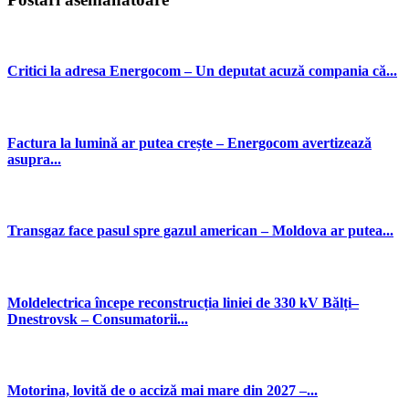
Critici la adresa Energocom – Un deputat acuză compania că...
Factura la lumină ar putea crește – Energocom avertizează
asupra...
Transgaz face pasul spre gazul american – Moldova ar putea...
Moldelectrica începe reconstrucția liniei de 330 kV Bălți–
Dnestrovsk – Consumatorii...
Motorina, lovită de o acciză mai mare din 2027 –...