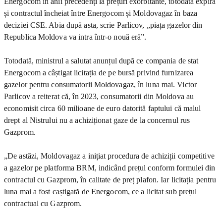
Energocom în anii precedenți la prețuri exorbitante, totodată expiră
și contractul încheiat între Energocom și Moldovagaz în baza
deciziei CSE. Abia după asta, scrie Parlicov, „piața gazelor din
Republica Moldova va intra într-o nouă eră”.
Totodată, ministrul a salutat anunțul după ce compania de stat
Energocom a câștigat licitația de pe bursă privind furnizarea
gazelor pentru consumatorii Moldovagaz, în luna mai. Victor
Parlicov a reiterat că, în 2023, consumatorii din Moldova au
economisit circa 60 milioane de euro datorită faptului că malul
drept al Nistrului nu a achiziționat gaze de la concernul rus
Gazprom.
„De astăzi, Moldovagaz a inițiat procedura de achiziții competitive
a gazelor pe platforma BRM, indicând prețul conform formulei din
contractul cu Gazprom, în calitate de preț plafon. Iar licitația pentru
luna mai a fost caștigată de Energocom, ce a licitat sub prețul
contractual cu Gazprom.