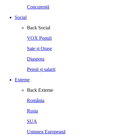
Concurență
Social
Back
Social
VOX Populi
Sate și Orașe
Diaspora
Pensii și salarii
Externe
Back
Externe
România
Rusia
SUA
Uniunea Europeană