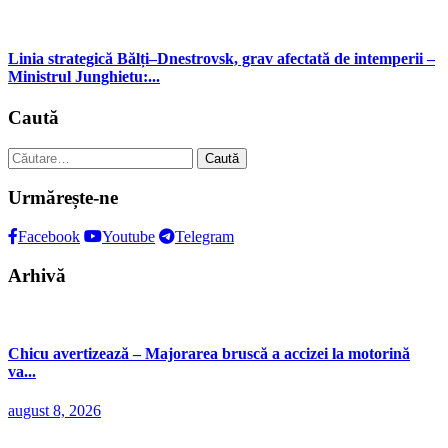
Linia strategică Bălți–Dnestrovsk, grav afectată de intemperii –
Ministrul Junghietu:...
Caută
Caută
după:
Urmărește-ne
Facebook
Youtube
Telegram
Arhivă
Chicu avertizează – Majorarea bruscă a accizei la motorină
va...
august 8, 2026