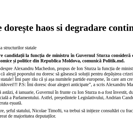
dorește haos si degradare continu
e candidații la funcția de ministru în Guvernul Sturza consideră c
nomice și politice din Republica Moldova, comunică Politik.md.
 despre Alexandru Machedon, propus de Ion Sturza la funcția de ministr
 că aleșii poporului nu doresc să găsească soluții pentru depășirea crize
r statale! Îmi pare rău că și așa numitele partide europene, în care am cr
dovei!!! P.S: Îmi doresc doar alegeri anticipate”, a scris Alexandru Ma
astăzi, 4 ianuarie, Guvernul în frunte cu Ion Sturza n-a fost învestit, 
cială a Parlamentului. Astfel, președintele Legislativului, Andrian Candu
erata eșuată.
re, șeful statului, Nicolae Timofti, va trebui să inițieze consultări cu f
reat de majoritatea deputaților.