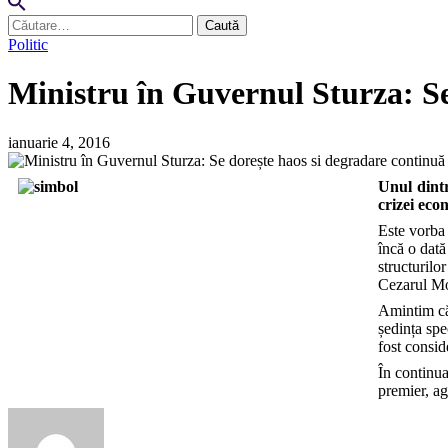
Caută
după:
Politic
Ministru în Guvernul Sturza: Se 
ianuarie 4, 2016
Unul dintr
crizei eco
Este vorba
încă o dată
structurilo
Cezarul Mol
Amintim că 
ședința spe
fost consid
În continua
premier, ag