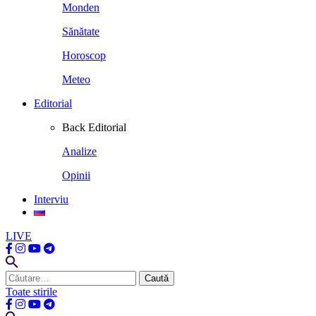
Monden
Sănătate
Horoscop
Meteo
Editorial
Back
Editorial
Analize
Opinii
Interviu
LIVE
Caută
după:
Toate stirile