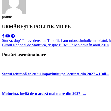
politik
URMĂREȘTE POLITIK.MD PE
Sturza, după întrevederea cu Timofti: I-am întors simbolic mandatul. M
Biroul Național de Statistică, despre PIB-ul R.Moldova în anul 2014
Postări asemănatoare
Statul schimbă calculul impozitului pe locuințe din 2027 – Unii...
Motorina, lovită de o acciză mai mare din 2027 –...