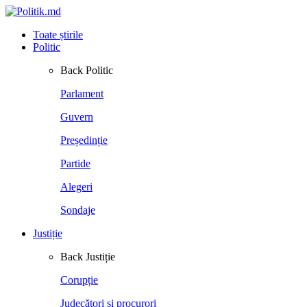
Toate știrile
Politic
Back
Politic
Parlament
Guvern
Președinție
Partide
Alegeri
Sondaje
Justiție
Back
Justiție
Corupție
Judecători și procurori