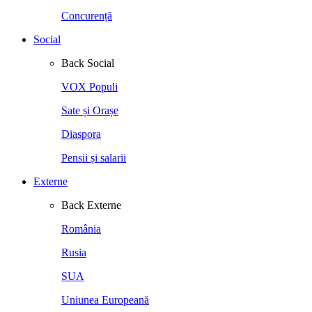
Concurență
Social
Back
Social
VOX Populi
Sate și Orașe
Diaspora
Pensii și salarii
Externe
Back
Externe
România
Rusia
SUA
Uniunea Europeană