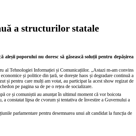
ă a structurilor statale
ă aleșii poporului nu doresc să găsească soluții pentru depășirea
u al Tehnologiei Informației și Comunicațiilor. „Astazi m-am convins
i economice și politice din țară, se dorește haos și degradare continuă a
ezut și pentru care mulți am votat, au participat la acest show regizat de
chedon pe pagina sa de pe o rețea de socializare.
după ce și comuniștii au anunțat în ultimul moment că vor boicota
, a constatat lipsa de cvorum și tentativa de învestire a Guvernului a
racțiunile parlamentare pentru desemnarea unui alt candidat la funcția de