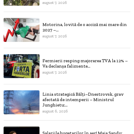
august 7, 2026
Motorina, lovită de o acciză mai mare din
2027 –...
august 7, 2026
Fermierii resping majorarea TVA la 12% –
Va declanșa falimente...
august 7, 2026
Linia strategică Bălți–Dnestrovsk, grav
afectată de intemperii – Ministrul
Junghietu:...
august 6, 2026
Salariile bugetarilor în aer! Maia Sandu: