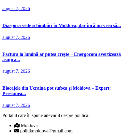
august 7, 2026
Diaspora vede schimbări în Moldova, dar încă nu vrea să...
august 7, 2026
Factura la lumină ar putea crește – Energocom avertizează
asupra...
august 7, 2026
Blocajele din Ucraina pot sufoca și Moldova – Expert:
Presiunea...
august 7, 2026
Portalul care îți spune adevărul despre politică!
Moldova
politikmoldova@gmail.com