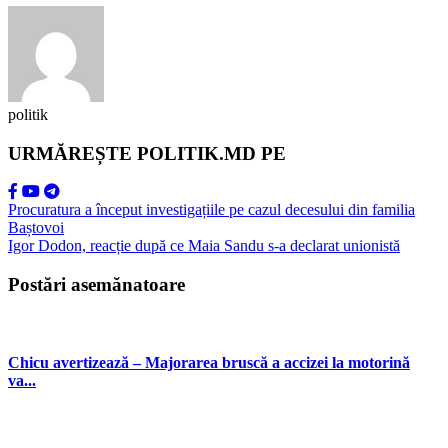
politik
URMĂREȘTE POLITIK.MD PE
Procuratura a început investigațiile pe cazul decesului din familia
Baștovoi
Igor Dodon, reacție după ce Maia Sandu s-a declarat unionistă
Postări asemănatoare
Chicu avertizează – Majorarea bruscă a accizei la motorină
va...