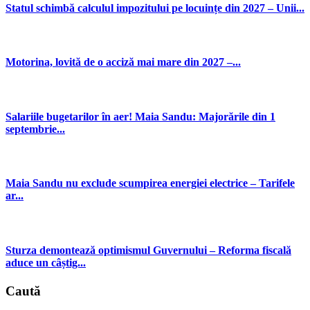
Statul schimbă calculul impozitului pe locuințe din 2027 – Unii...
Motorina, lovită de o acciză mai mare din 2027 –...
Salariile bugetarilor în aer! Maia Sandu: Majorările din 1
septembrie...
Maia Sandu nu exclude scumpirea energiei electrice – Tarifele
ar...
Sturza demontează optimismul Guvernului – Reforma fiscală
aduce un câștig...
Caută