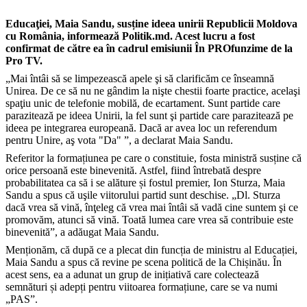
Educaţiei, Maia Sandu, susține ideea unirii Republicii Moldova
cu România, informează Politik.md. Acest lucru a fost
confirmat de către ea în cadrul emisiunii În PROfunzime de la
Pro TV.
„Mai întâi să se limpezească apele şi să clarificăm ce înseamnă
Unirea. De ce să nu ne gândim la nişte chestii foarte practice, acelaşi
spaţiu unic de telefonie mobilă, de ecartament. Sunt partide care
parazitează pe ideea Unirii, la fel sunt şi partide care parazitează pe
ideea pe integrarea europeană. Dacă ar avea loc un referendum
pentru Unire, aş vota "Da" ”, a declarat Maia Sandu.
Referitor la formațiunea pe care o constituie, fosta ministră susține că
orice persoană este binevenită. Astfel, fiind întrebată despre
probabilitatea ca să i se alăture și fostul premier, Ion Sturza, Maia
Sandu a spus că uşile viitorului partid sunt deschise. „Dl. Sturza
dacă vrea să vină, înţeleg că vrea mai întâi să vadă cine suntem şi ce
promovăm, atunci să vină. Toată lumea care vrea să contribuie este
binevenită”, a adăugat Maia Sandu.
Menționăm, că după ce a plecat din funcția de ministru al Educației,
Maia Sandu a spus că revine pe scena politică de la Chișinău. În
acest sens, ea a adunat un grup de inițiativă care colectează
semnături și adepți pentru viitoarea formațiune, care se va numi
„PAS”.