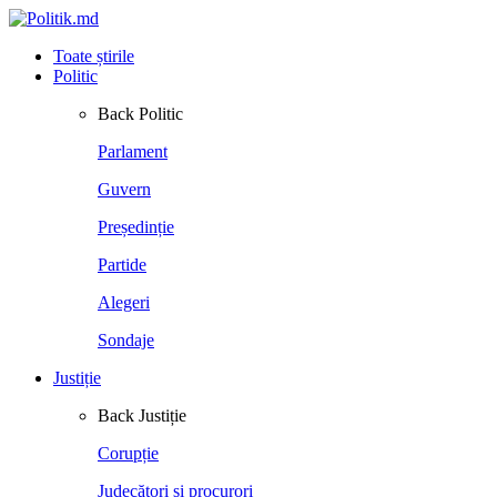
Toate știrile
Politic
Back
Politic
Parlament
Guvern
Președinție
Partide
Alegeri
Sondaje
Justiție
Back
Justiție
Corupție
Judecători și procurori