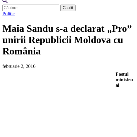
Caută
după:
Politic
Maia Sandu s-a declarat „Pro”
unirii Republicii Moldova cu
România
februarie 2, 2016
Fostul
ministru
al