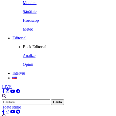
Monden
Sănătate
Horoscop
Meteo
Editorial
Back
Editorial
Analize
Opinii
Interviu
LIVE
Caută
după:
Toate stirile