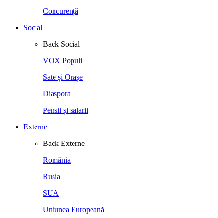
Concurență
Social
Back
Social
VOX Populi
Sate și Orașe
Diaspora
Pensii și salarii
Externe
Back
Externe
România
Rusia
SUA
Uniunea Europeană