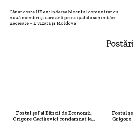
Cât ar costa UE extinderea blocului comunitar cu
nouă membri și care ar fi principalele schimbări
necesare – E vizată și Moldova
Postăr
Fostul șef al Băncii de Economii,
Fostul șe
Grigore Gacikevici condamnat la...
Grigore G