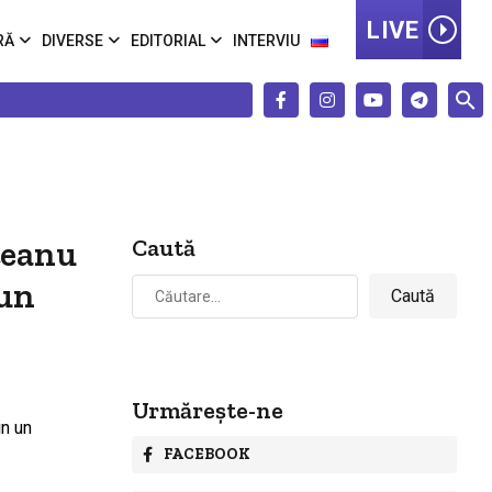
LIVE
RĂ
DIVERSE
EDITORIAL
INTERVIU
uțeanu
Caută
Caută
 un
după:
Urmărește-ne
FACEBOOK