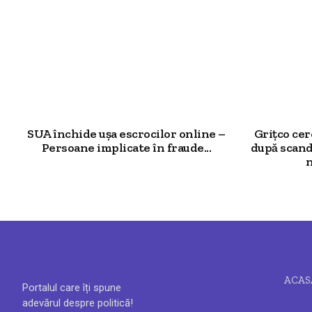
SUA închide ușa escrocilor online –
Grițco ce
Persoane implicate în fraude...
după scand
n
ACAS
Portalul care îți spune
adevărul despre politică!