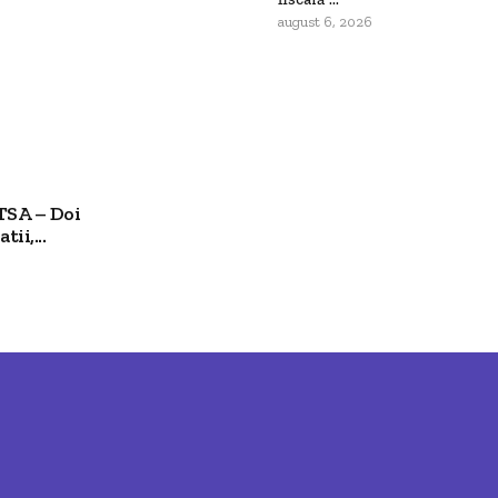
august 6, 2026
TSA – Doi
ii,...