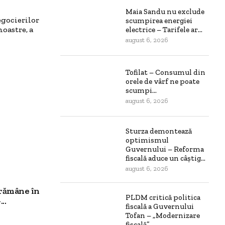
Maia Sandu nu exclude
gocierilor
scumpirea energiei
noastre, a
electrice – Tarifele ar...
august 6, 2026
Tofilat – Consumul din
orele de vârf ne poate
scumpi...
august 6, 2026
Sturza demontează
optimismul
Guvernului – Reforma
fiscală aduce un câștig...
august 6, 2026
 rămâne în
PLDM critică politica
..
fiscală a Guvernului
Tofan – „Modernizare
fiscală”...