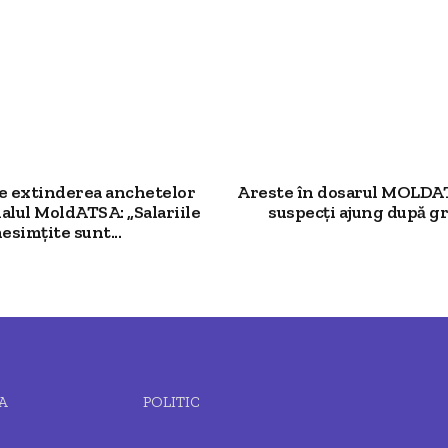
re extinderea anchetelor
Areste în dosarul MOLDA
alul MoldATSA: „Salariile
suspecți ajung după grat
esimțite sunt...
A
POLITIC