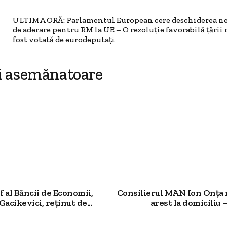
ULTIMA ORĂ: Parlamentul European cere deschiderea ne
de aderare pentru RM la UE – O rezoluție favorabilă țării 
fost votată de eurodeputați
i asemănatoare
f al Băncii de Economii,
Consilierul MAN Ion Onța
acikevici, reținut de...
arest la domiciliu –.