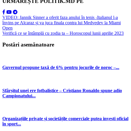
URMĂREȘTE POLITIK.MD PE
VIDEO: Jannik Sinner a oferit faza anului în tenis -Italianul l-a
învins pe Alcaraz și va juca finala contra lui Medvedev la Miami
Open
Verifică ce se întâmplă cu zodia ta – Horoscopul lunii aprilie 2023
Postări asemănatoare
Guvernul propune taxă de 6% pentru jocurile de noroc –...
Sfârșitul unei ere fotbalistice – Cristiano Ronaldo spune adio
Campionatului...
Organizațiile private și societățile comerciale putea investi oficial
în sport...