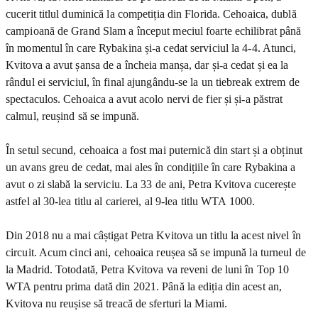
cucerit titlul duminică la competiția din Florida. Cehoaica, dublă
campioană de Grand Slam a început meciul foarte echilibrat până
în momentul în care Rybakina și-a cedat serviciul la 4-4. Atunci,
Kvitova a avut șansa de a încheia manșa, dar și-a cedat și ea la
rândul ei serviciul, în final ajungându-se la un tiebreak extrem de
spectaculos. Cehoaica a avut acolo nervi de fier și și-a păstrat
calmul, reușind să se impună.
În setul secund, cehoaica a fost mai puternică din start și a obținut
un avans greu de cedat, mai ales în condițiile în care Rybakina a
avut o zi slabă la serviciu. La 33 de ani, Petra Kvitova cucerește
astfel al 30-lea titlu al carierei, al 9-lea titlu WTA 1000.
Din 2018 nu a mai câștigat Petra Kvitova un titlu la acest nivel în
circuit. Acum cinci ani, cehoaica reușea să se impună la turneul de
la Madrid. Totodată, Petra Kvitova va reveni de luni în Top 10
WTA pentru prima dată din 2021. Până la ediția din acest an,
Kvitova nu reușise să treacă de sferturi la Miami.