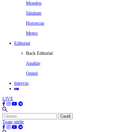
Monden
Sănătate
Horoscop
Meteo
Editorial
Back
Editorial
Analize
Opinii
Interviu
LIVE
Caută
după:
Toate stirile