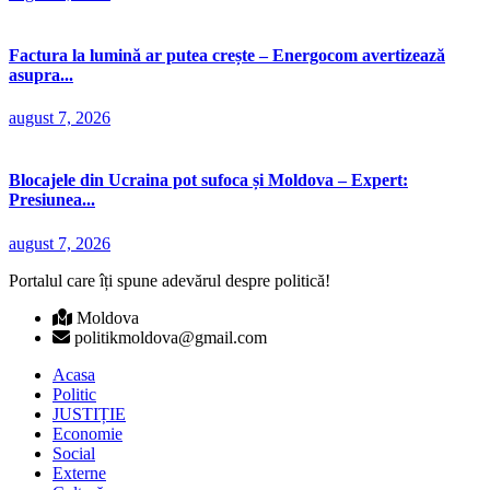
Factura la lumină ar putea crește – Energocom avertizează
asupra...
august 7, 2026
Blocajele din Ucraina pot sufoca și Moldova – Expert:
Presiunea...
august 7, 2026
Portalul care îți spune adevărul despre politică!
Moldova
politikmoldova@gmail.com
Acasa
Politic
JUSTIȚIE
Economie
Social
Externe