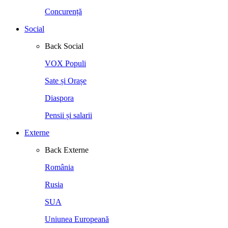
Concurență
Social
Back
Social
VOX Populi
Sate și Orașe
Diaspora
Pensii și salarii
Externe
Back
Externe
România
Rusia
SUA
Uniunea Europeană