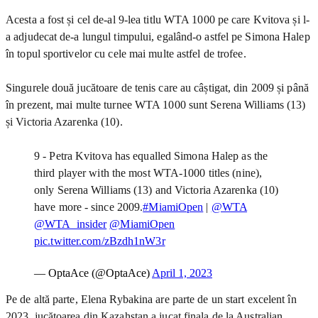
Acesta a fost și cel de-al 9-lea titlu WTA 1000 pe care Kvitova și l-
a adjudecat de-a lungul timpului, egalând-o astfel pe Simona Halep
în topul sportivelor cu cele mai multe astfel de trofee.
Singurele două jucătoare de tenis care au câștigat, din 2009 și până
în prezent, mai multe turnee WTA 1000 sunt Serena Williams (13)
și Victoria Azarenka (10).
9 - Petra Kvitova has equalled Simona Halep as the
third player with the most WTA-1000 titles (nine),
only Serena Williams (13) and Victoria Azarenka (10)
have more - since 2009.
#MiamiOpen
|
@WTA
@WTA_insider
@MiamiOpen
pic.twitter.com/zBzdh1nW3r
— OptaAce (@OptaAce)
April 1, 2023
Pe de altă parte, Elena Rybakina are parte de un start excelent în
2023, jucătoarea din Kazahstan a jucat finala de la Australian