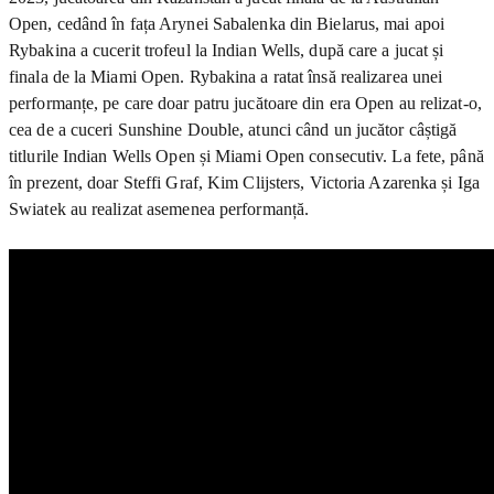
Open, cedând în fața Arynei Sabalenka din Bielarus, mai apoi
Rybakina a cucerit trofeul la Indian Wells, după care a jucat și
finala de la Miami Open. Rybakina a ratat însă realizarea unei
performanțe, pe care doar patru jucătoare din era Open au relizat-o,
cea de a cuceri Sunshine Double, atunci când un jucător câștigă
titlurile Indian Wells Open și Miami Open consecutiv. La fete, până
în prezent, doar Steffi Graf, Kim Clijsters, Victoria Azarenka și Iga
Swiatek au realizat asemenea performanță.