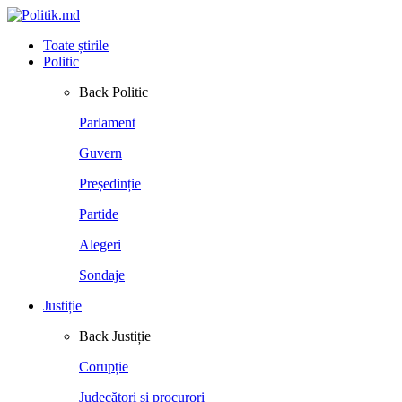
Toate știrile
Politic
Back
Politic
Parlament
Guvern
Președinție
Partide
Alegeri
Sondaje
Justiție
Back
Justiție
Corupție
Judecători și procurori