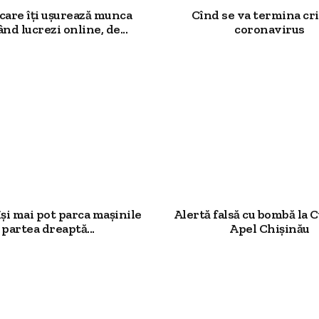
 care îți ușurează munca
Cînd se va termina cri
nd lucrezi online, de...
coronavirus
își mai pot parca mașinile
Alertă falsă cu bombă la 
 partea dreaptă...
Apel Chişinău