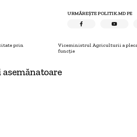
URMĂREȘTE POLITIK.MD PE
citate prin
Viceministrul Agriculturii a plec
funcție
i asemănatoare