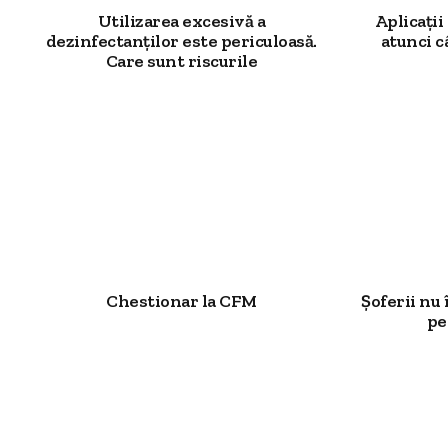
Utilizarea excesivă a
Aplicații
dezinfectanților este periculoasă.
atunci câ
Care sunt riscurile
Chestionar la CFM
Șoferii nu 
pe