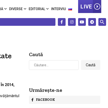
LIVE
RĂ
DIVERSE
EDITORIAL
INTERVIU
tate
Caută
Caută
după:
 În 2014,
Urmărește-ne
învățământul
FACEBOOK