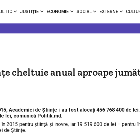
OLITIC
JUSTIȚIE
ECONOMIE
SOCIAL
EXTERNE
CULTU
nţe cheltuie anual aproape jumă
15, Academiei de Științe i-au fost alocați 456 768 400 de lei.
de lei, comunică Politik.md.
i în 2015 pentru știință și inovre, iar 19 519 600 de lei – pentru 
i de Științe.