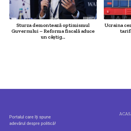
Sturza demontează optimismul
Ucraina cer
Guvernului – Reforma fiscală aduce
tarif
un câștig...
ACAS
Portalul care îți spune
adevărul despre politică!