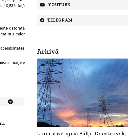
YOUTUBE
cu 10,53% faţă
TELEGRAM
 este datorată
cât şi a celor
ccesibilitatea
Arhivă
nci în marjele
uni
Linia strategică Bălți–Dnestrovsk,