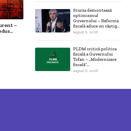
Sturza demontează
optimismul
Guvernului – Reforma
curent –
fiscală aduce un câștig...
dus...
august 6, 2026
PLDM critică politica
fiscală a Guvernului
Tofan – „Modernizare
fiscală”...
august 6, 2026