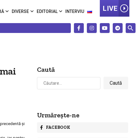
LIVE
RĂ
DIVERSE
EDITORIAL
INTERVIU
 mai
Caută
Caută
după:
Urmărește-ne
 precedentă şi
FACEBOOK
ie, iar pentru