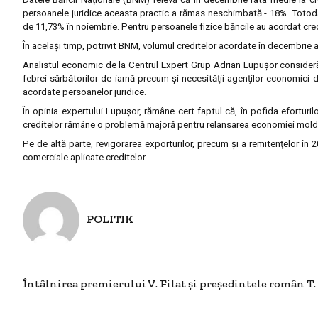
persoanele juridice aceasta practic a rămas neschimbată - 18%. Totodat
de 11,73% în noiembrie. Pentru persoanele fizice băncile au acordat cre
În acelaşi timp, potrivit BNM, volumul creditelor acordate în decembrie
Analistul economic de la Centrul Expert Grup Adrian Lupuşor consideră 
febrei sărbătorilor de iarnă precum şi necesităţii agenţilor economici 
acordate persoanelor juridice.
În opinia expertului Lupuşor, rămâne cert faptul că, în pofida eforturi
creditelor rămâne o problemă majoră pentru relansarea economiei mold
Pe de altă parte, revigorarea exporturilor, precum şi a remitenţelor în 
comerciale aplicate creditelor.
POLITIK
Întâlnirea premierului V. Filat şi preşedintele român T.