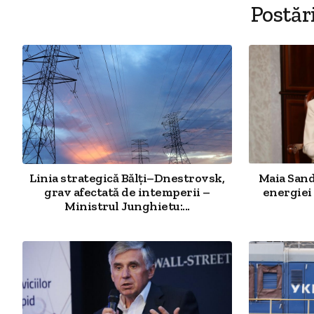
Postăr
Linia strategică Bălți–Dnestrovsk,
Maia Sand
grav afectată de intemperii –
energiei 
Ministrul Junghietu:...