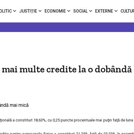
OLITIC
JUSTIȚIE
ECONOMIE
SOCIAL
EXTERNE
CULTU
 mai multe credite la o dobândă
ională a constituit 18,63%, cu 0,25 puncte procentuale mai puţin faţă de luna
dite pentru persoanele fizice a constituit 21,25% faţă de 23,33% în noiembr