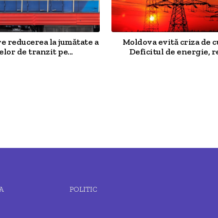
e reducerea la jumătate a
Moldova evită criza de 
elor de tranzit pe...
Deficitul de energie, re
A
POLITIC