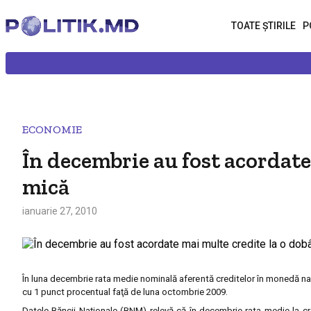
TOATE ȘTIRILE
P
ECONOMIE
În decembrie au fost acordate
mică
ianuarie 27, 2010
În luna decembrie rata medie nominală aferentă creditelor în monedă naţ
cu 1 punct procentual faţă de luna octombrie 2009.
Datele Băncii Naționale (BNM) relevă că în decembrie rata medie la cre