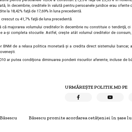
ă, în decembrie, creditele în valută pentru persoanele juridice erau oferite 
dite la 18,42% faţă de 17,69% în luna precedentă.
 a crescut cu 41,7% faţă de luna precedentă.
că majorarea volumului creditelor în decembrie nu constituie o tendinţă, ci
de a-şi completa stocurile. Astfel, creşte atât volumul creditelor de consum, 
lor BNM de a relaxa politica monetară şi a credita direct sistemului bancar, a
oveneşti.
2010 ar putea condiţiona diminuarea ponderii riscurilor aferente, incluse de bă
URMĂREȘTE POLITIK.MD PE
 Băsescu
Băsescu promite acordarea cetăţeniei în şase l