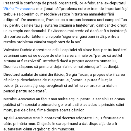
Prezentă la conferința de presă, organizată, joi, 4 februarie, ex-deputatul
Vitalia Pavlicenco
a menționat că ”problema este extrem de importantă și
trebuie să operăm cu metodele vestice în tratarea animalelor fără
adăpost”. De asemenea, Pavlicenco a propus lansarea unei campanii ”un
leu pentru câinele tău și evitarea cruzimii a ființelor vii”, calificând-o drept
un exemplu condamnabil. Pavlicenco mai crede că dacă ar fi o insistență
din partea autorităților municipale ”sigur s-ar găsi bani în UE pentru a
rezolva problema câinilor vagabonzi de la noi”.
Valentina Dudnic dorește ca edilul capitalei să aloce bani pentru încă trei
veterinari care să se ocupe de sterilizarea animalelor, ”pentru că astfel
situația ar fi rezolvată”. Întrebată dacă a propus aceasta primarului,
Dudnic a răspuns că primarul deja nici nu o mai primește în audiență.
Directorul azilului de câini din Băcioi, Sergiu Tocan, a propus sterilizarea
câinilor și deschiderea de zile pentru ei, ”pentru a putea fi luați la
evidență, vaccinați și supravegheați și astfel nu vor prezenta nici un
pericol pentru societate”.
Membrii Asociației au făcut mai multe acțiuni pentru a sensibiliza opinia
publică și în special a primarului general, astfel au adus la primărie câini
morți, piei de câine, filme despre soarta câinilor.
Apelul Asociației vine în contextul deciziei adoptate luni, 1 februarie de
către primăria mun. Chișinău în care primarul a dat dispoziția de a fi
eutanasiați câinii vagabonzi din municipiu.