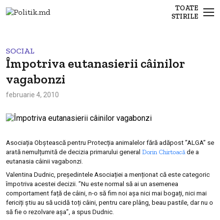
TOATE
STIRILE
SOCIAL
Împotriva eutanasierii câinilor
vagabonzi
februarie 4, 2010
Asociația Obștească pentru Protecția animalelor fără adăpost ”ALGA” se
Dorin Chirtoacă
arată nemulțumită de decizia primarului general
de a
eutanasia câinii vagabonzi.
Valentina Dudnic, președintele Asociației a menționat că este categoric
împotriva acestei decizii. ”Nu este normal să ai un asemenea
comportament față de câini, n-o să fim noi așa nici mai bogați, nici mai
fericiți știu au să ucidă toți câini, pentru care plâng, beau pastile, dar nu o
să fie o rezolvare așa”, a spus Dudnic.