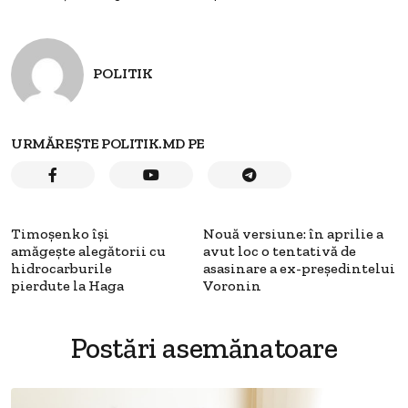
POLITIK
URMĂREȘTE POLITIK.MD PE
Timoşenko îşi
Nouă versiune: în aprilie a
amăgeşte alegătorii cu
avut loc o tentativă de
hidrocarburile
asasinare a ex-preşedintelui
pierdute la Haga
Voronin
Postări asemănatoare